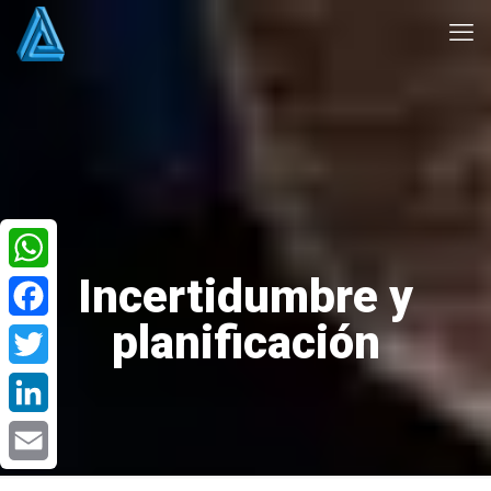
Incertidumbre y
WhatsApp
planificación
Facebook
Twitter
LinkedIn
Email