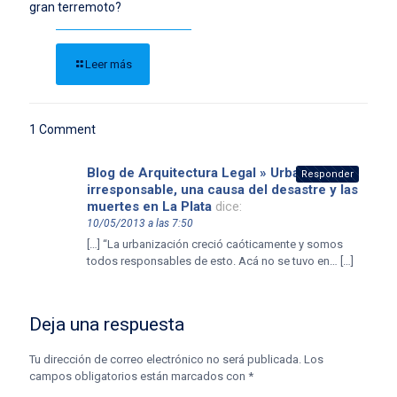
gran terremoto?
Leer más
1 Comment
Blog de Arquitectura Legal » Urbanización
Responder
irresponsable, una causa del desastre y las
muertes en La Plata
dice:
10/05/2013 a las 7:50
[…] “La urbanización creció caóticamente y somos
todos responsables de esto. Acá no se tuvo en… […]
Deja una respuesta
Tu dirección de correo electrónico no será publicada.
Los
campos obligatorios están marcados con
*