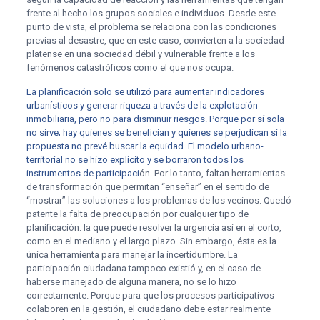
frente al hecho los grupos sociales e individuos. Desde este
punto de vista, el problema se relaciona con las condiciones
previas al desastre, que en este caso, convierten a la sociedad
platense en una sociedad débil y vulnerable frente a los
fenómenos catastróficos como el que nos ocupa.
La planificación solo se utilizó para aumentar indicadores
urbanísticos y generar riqueza a través de la explotación
inmobiliaria, pero no para disminuir riesgos. Porque por sí sola
no sirve; hay quienes se benefician y quienes se perjudican si la
propuesta no prevé buscar la equidad. El modelo urbano-
territorial no se hizo explícito y se borraron todos los
instrumentos de participaci
ón. Por lo tanto, faltan herramientas
de transformación que permitan “enseñar” en el sentido de
“mostrar” las soluciones a los problemas de los vecinos. Quedó
patente la falta de preocupación por cualquier tipo de
planificación: la que puede resolver la urgencia así en el corto,
como en el mediano y el largo plazo. Sin embargo, ésta es la
única herramienta para manejar la incertidumbre. La
participación ciudadana tampoco existió y, en el caso de
haberse manejado de alguna manera, no se lo hizo
correctamente. Porque para que los procesos participativos
colaboren en la gestión, el ciudadano debe estar realmente