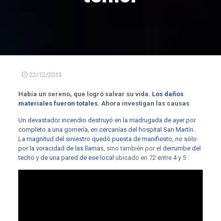
22/12/2013
Había un sereno, que logró salvar su vida.
Los daños
materiales fueron totales
. Ahora investigan las causas
Un devastador incendio destruyó en la madrugada de ayer por
completo a una gomería, en cercanías del hospital San Martín.
La magnitud del siniestro quedó puesta de manifiesto, no sólo
por la voracidad de las llama
s, sino también por el
derrumbe del
techo
y
de una pared de ese local
ubicado en 72 entre 4 y 5 .