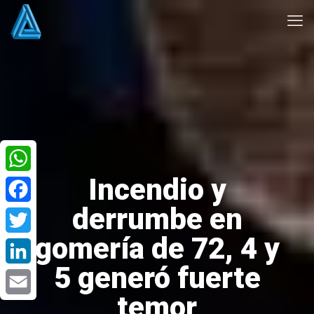
Incendio y
WhatsApp
derrumbe en
Facebook
gomería de 72, 4 y
Twitter
5 generó fuerte
LinkedIn
temor
Email