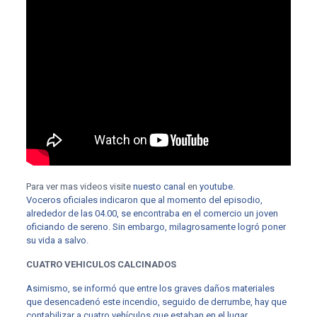
Para ver mas videos visite
nuesto canal
en
youtube
.
Voceros oficiales indicaron que al momento del episodio,
alrededor de las 04.00, se encontraba en el comercio un joven
oficiando de sereno. Sin embargo, milagrosamente logró poner
su vida a salvo.
CUATRO VEHICULOS CALCINADOS
Asimismo, se informó que entre los graves daños materiales
que desencadenó este incendio, seguido de derrumbe, hay que
contabilizar a cuatro vehículos que estaban en el lugar.