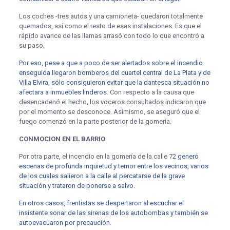
Los coches -tres autos y una camioneta- quedaron totalmente
quemados, así como el resto de esas instalaciones. Es que el
rápido avance de las llamas arrasó con todo lo que encontró a
su paso.
Por eso, pese a que a poco de ser alertados sobre el incendio
enseguida llegaron bomberos del cuartel central de La Plata y de
Villa Elvira, sólo consiguieron evitar que la dantesca situación no
afectara a inmuebles linderos.
Con respecto a la causa que
desencadenó el hecho, los voceros consultados indicaron que
por el momento se desconoce. Asimismo, se aseguró que el
fuego comenzó en la parte posterior de la gomería.
CONMOCION EN EL BARRIO
Por otra parte, el incendio en la gomería de la calle 72
generó
escenas de profunda inquietud y temor entre los vecinos, varios
de los cuales salieron a la calle al percatarse de la grave
situación y trataron de ponerse a salvo
.
En otros casos, frentistas se despertaron al escuchar el
insistente sonar de las sirenas de los autobombas y también se
autoevacuaron por precaución
.