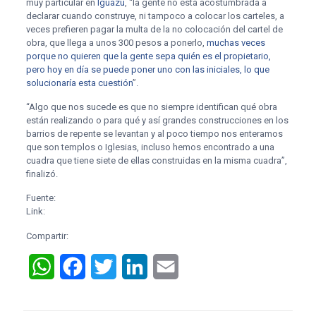
muy particular en
Iguazú
, “la gente no está acostumbrada a
declarar cuando construye, ni tampoco a colocar los carteles, a
veces prefieren pagar la multa de la no colocación del cartel de
obra, que llega a unos 300 pesos a ponerlo,
muchas veces
porque no quieren que la gente sepa quién es el propietario,
pero hoy en día se puede poner uno con las iniciales, lo que
solucionaría esta cuestión
”.
“Algo que nos sucede es que no siempre identifican qué obra
están realizando o para qué y así grandes construcciones en los
barrios de repente se levantan y al poco tiempo nos enteramos
que son templos o Iglesias, incluso hemos encontrado a una
cuadra que tiene siete de ellas construidas en la misma cuadra”,
finalizó.
Fuente:
Link:
Compartir:
WhatsApp
Facebook
Twitter
LinkedIn
Email