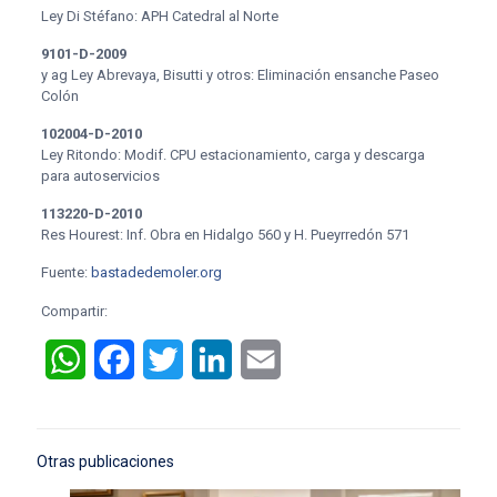
Ley Di Stéfano: APH Catedral al Norte
9101-D-2009
y ag
Ley Abrevaya, Bisutti y otros: Eliminación ensanche Paseo
Colón
102004-D-2010
Ley Ritondo: Modif. CPU estacionamiento, carga y descarga
para autoservicios
113220-D-2010
Res Hourest: Inf. Obra en Hidalgo 560 y H. Pueyrredón 571
Fuente:
bastadedemoler.org
Compartir:
WhatsApp
Facebook
Twitter
LinkedIn
Email
Otras publicaciones