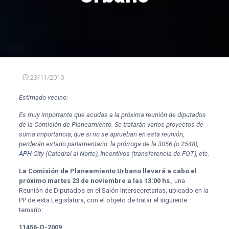
23/11/2010
Estimado vecino:
Es muy importante que acudas a la próxima reunión de diputados
de la Comisión de Planeamiento. Se tratarán varios proyectos de
suma importancia, que si no se aprueban en esta reunión,
perderán estado parlamentario: la prórroga de la 3056 (o 2548),
APH
City (Catedral al Norte), Incentivos (transferencia de FOT), etc.
La Comisión
de Planeamiento Urbano llevará a cabo el
próximo martes 23 de noviembre a las 13:00 hs
., una
Reunión de Diputados en el Salón Intersecretarías, ubicado en la
PP de esta Legislatura, con el objeto de tratar el siguiente
temario:
11456-D-2009