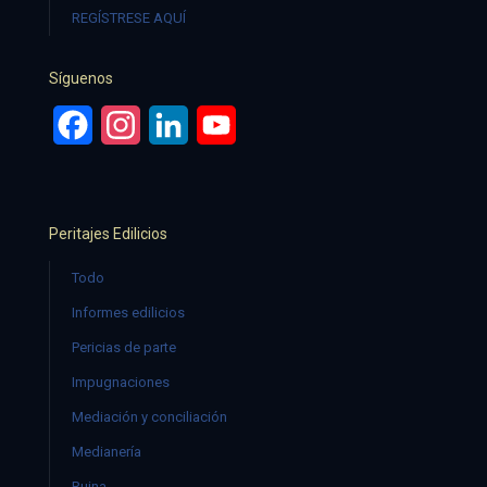
REGÍSTRESE AQUÍ
Síguenos
Facebook
Instagram
LinkedIn
YouTube
Peritajes Edilicios
Todo
Informes edilicios
Pericias de parte
Impugnaciones
Mediación y conciliación
Medianería
Ruina