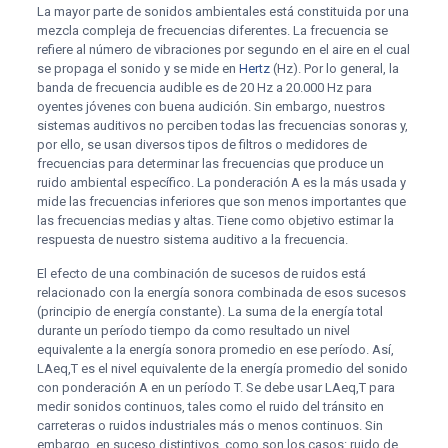
La mayor parte de sonidos ambientales está constituida por una
mezcla compleja de frecuencias diferentes. La frecuencia se
refiere al número de vibraciones por segundo en el aire en el cual
se propaga el sonido y se mide en
Hertz
(Hz). Por lo general, la
banda de frecuencia audible es de 20 Hz a 20.000 Hz para
oyentes jóvenes con buena audición. Sin embargo, nuestros
sistemas auditivos no perciben todas las frecuencias sonoras y,
por ello, se usan diversos tipos de filtros o medidores de
frecuencias para determinar las frecuencias que produce un
ruido ambiental específico. La ponderación A es la más usada y
mide las frecuencias inferiores que son menos importantes que
las frecuencias medias y altas. Tiene como objetivo estimar la
respuesta de nuestro sistema auditivo a la frecuencia.
El efecto de una combinación de sucesos de ruidos está
relacionado con la energía sonora combinada de esos sucesos
(principio de energía constante). La suma de la energía total
durante un período tiempo da como resultado un nivel
equivalente a la energía sonora promedio en ese período. Así,
LAeq,T es el nivel equivalente de la energía promedio del sonido
con ponderación A en un período T. Se debe usar LAeq,T para
medir sonidos continuos, tales como el ruido del tránsito en
carreteras o ruidos industriales más o menos continuos. Sin
embargo, en suceso distintivos, como son los casos: ruido de