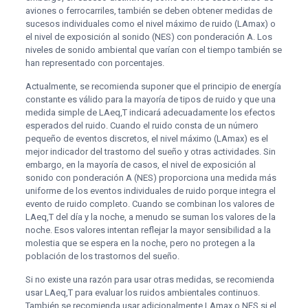
aviones o ferrocarriles, también se deben obtener medidas de
sucesos individuales como el nivel máximo de ruido (LAmax) o
el nivel de exposición al sonido (NES) con ponderación A. Los
niveles de sonido ambiental que varían con el tiempo también se
han representado con porcentajes.
Actualmente, se recomienda suponer que el principio de energía
constante es válido para la mayoría de tipos de ruido y que una
medida simple de LAeq,T indicará adecuadamente los efectos
esperados del ruido. Cuando el ruido consta de un número
pequeño de eventos discretos, el nivel máximo (LAmax) es el
mejor indicador del trastorno del sueño y otras actividades. Sin
embargo, en la mayoría de casos, el nivel de exposición al
sonido con ponderación A (NES) proporciona una medida más
uniforme de los eventos individuales de ruido porque integra el
evento de ruido completo. Cuando se combinan los valores de
LAeq,T del día y la noche, a menudo se suman los valores de la
noche. Esos valores intentan reflejar la mayor sensibilidad a la
molestia que se espera en la noche, pero no protegen a la
población de los trastornos del sueño.
Si no existe una razón para usar otras medidas, se recomienda
usar LAeq,T para evaluar los ruidos ambientales continuos.
También se recomienda usar adicionalmente LAmax o NES si el