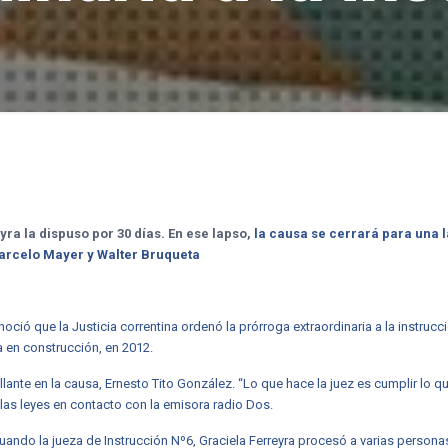
yra la dispuso por 30 días. En ese lapso,
la causa se cerrará para una l
 Marcelo Mayer y Walter Bruqueta
ció que la Justicia correntina ordenó la prórroga extraordinaria a la instrucc
a en construcción, en 2012.
lante en la causa, Ernesto Tito González. “Lo que hace la juez es cumplir lo
las leyes en contacto con la emisora radio Dos.
uando la jueza de Instrucción Nº6, Graciela Ferreyra procesó a varias persona