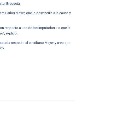
lter Bruqueta.
m Carlos Mayer, que lo desvincula a la causa y
 con respecto a uno de los imputados. Lo que la
o”, explicó.
á cerrada respecto al escribano Mayer y creo que
itó.