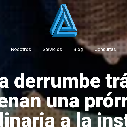
Nosotros
Servicios
Blog
Consultas
a derrumbe trá
enan una prór
inaria a la in