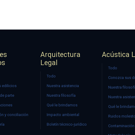
jes
Arquitectura
Acústica 
os
Legal
Todo
Todo
Conozca sus d
 edilicios
Nuestra asistencia
Nuestra filosof
 de parte
Nuestra filosofía
Nuestra asiste
ciones
Qué le brindamos
Qué le brinda
n y conciliación
Impacto ambiental
Ruidos molest
ría
Boletín técnico-jurídico
Contaminación 