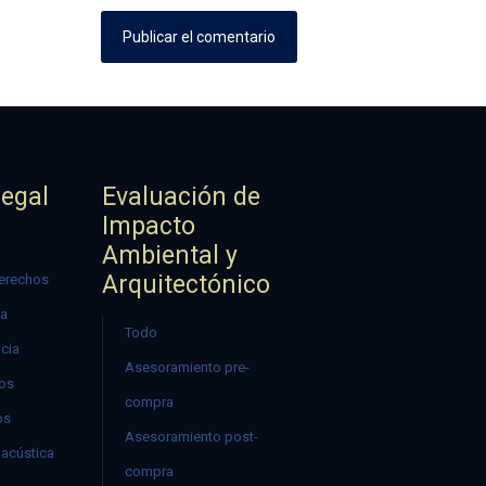
Legal
Evaluación de
Impacto
Ambiental y
Arquitectónico
erechos
ía
Todo
ncia
Asesoramiento pre-
mos
compra
os
Asesoramiento post-
acústica
compra