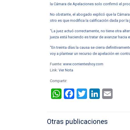
la Cámara de Apelaciones solo confirmó el proc
No obstante, el abogado explicó que la Cámara 
otro es que modifica la calificación dada por la 
“La juez actuó correctamente, no tiene otra alt
jueza está haciendo es tratar de avanzar hacia el
“En treinta días la causa se cierra definitivame
voy a plantear un recurso de apelación en contra
Fuente:
www.corrienteshoy.com
Link:
Ver Nota
Compartir:
WhatsApp
Facebook
Twitter
LinkedIn
Email
Otras publicaciones