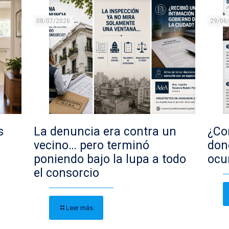
08/07/2026
29/06
s
La denuncia era contra un
¿Con
vecino… pero terminó
don
poniendo bajo la lupa a todo
ocu
el consorcio
Leer más