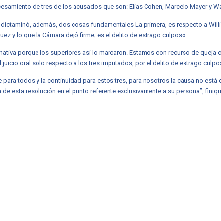
esamiento de tres de los acusados que son: Elías Cohen, Marcelo Mayer y Wa
dictaminó, además, dos cosas fundamentales La primera, es respecto a Willia
juez y lo que la Cámara dejó firme; es el delito de estrago culposo.
ernativa porque los superiores así lo marcaron. Estamos con recurso de queja
 juicio oral solo respecto a los tres imputados, por el delito de estrago culpos
nte para todos y la continuidad para estos tres, para nosotros la causa no est
 de esta resolución en el punto referente exclusivamente a su persona”, finiqu