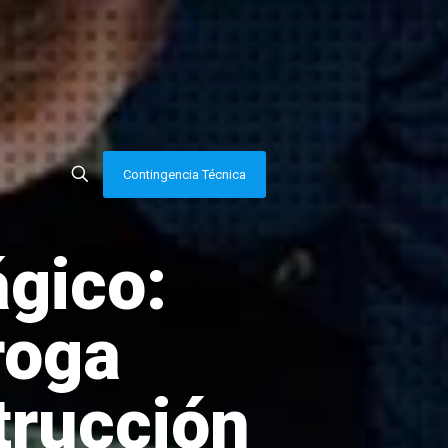
Contingencia Técnica
gico:
roga
strucción