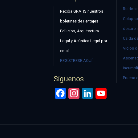
Ruidos 
Reciba GRATIS nuestros
Colapso
boletines de Peritajes
despren
Edilicios, Arquitectura
Caída d
Legal y Acústica Legal por
Vicios d
email:
Ascenso
REGÍSTRESE AQUÍ
Incumpli
Síguenos
Prueba 
Facebook
Instagram
LinkedIn
YouTube