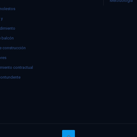
Metodología
molestos
 y
dimiento
e balcón
e construcción
res
miento contractual
contundente