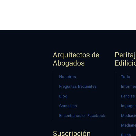
Arquitectos de
Perita
Abogados
Edilici
Nosotros
Todo
Preguntas frecuentes
Informes
Blog
Pericias
Consultas
Impugna
Encontranos en Facebook
Mediació
Mediane
Suscripción
Ruina