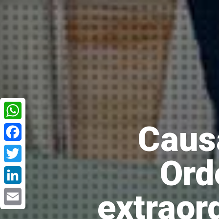
Caus
WhatsApp
Facebook
Ord
Twitter
extraord
LinkedIn
Email