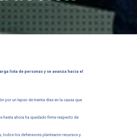
arga lista de personas
y
se avanza hacia el
ión por un lapso de treinta días en la causa que
 que hasta ahora ha quedado firme respecto de
s, todos los defensores plantearon recursos y