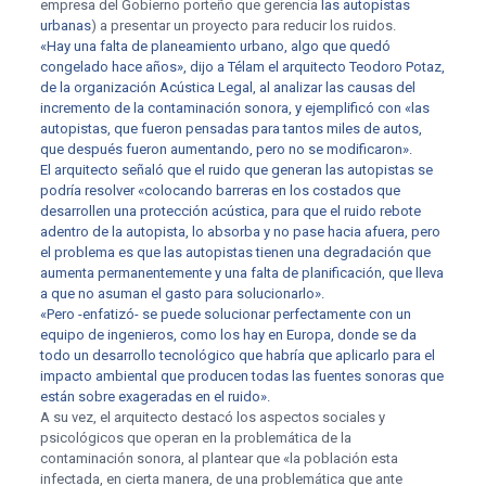
empresa del Gobierno porteño que gerencia
las autopistas
urbanas
) a presentar un proyecto para reducir los ruidos.
«Hay una falta de planeamiento urbano, algo que quedó
congelado hace años», dijo a Télam el arquitecto Teodoro Potaz,
de la organización Acústica Legal, al analizar las causas del
incremento de la contaminación sonora, y ejemplificó con «las
autopistas, que fueron pensadas para tantos miles de autos,
que después fueron aumentando, pero no se modificaron».
El arquitecto señaló que el ruido que generan las autopistas se
podría resolver «colocando barreras en los costados que
desarrollen una protección acústica, para que el ruido rebote
adentro de la autopista, lo absorba y no pase hacia afuera, pero
el problema es que las autopistas tienen una degradación que
aumenta permanentemente y una falta de planificación, que lleva
a que no asuman el gasto para solucionarlo».
«Pero -enfatizó- se puede solucionar perfectamente con un
equipo de ingenieros, como los hay en Europa, donde se da
todo un desarrollo tecnológico que habría que aplicarlo para el
impacto ambiental que producen todas las fuentes sonoras que
están sobre exageradas en el ruido».
A su vez, el arquitecto destacó los aspectos sociales y
psicológicos que operan en la problemática de la
contaminación sonora, al plantear que «la población esta
infectada, en cierta manera, de una problemática que ante