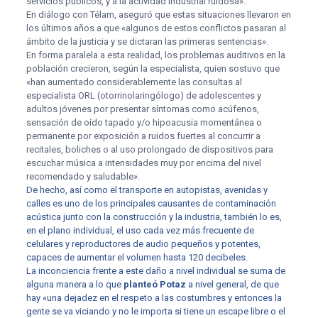
servicios públicos, y a la actividad industrial ruidosa».
En diálogo con Télam, aseguró que estas situaciones llevaron en
los últimos años a que «algunos de estos conflictos pasaran al
ámbito de la justicia y se dictaran las primeras sentencias».
En forma paralela a esta realidad, los problemas auditivos en la
población crecieron, según la especialista, quien sostuvo que
«han aumentado considerablemente las consultas al
especialista ORL (otorrinolaringólogo) de adolescentes y
adultos jóvenes por presentar síntomas como acúfenos,
sensación de oído tapado y/o hipoacusia momentánea o
permanente por exposición a ruidos fuertes al concurrir a
recitales, boliches o al uso prolongado de dispositivos para
escuchar música a intensidades muy por encima del nivel
recomendado y saludable».
De hecho, así como el transporte en autopistas, avenidas y
calles es uno de los principales causantes de contaminación
acústica junto con la construcción y la industria, también lo es,
en el plano individual, el uso cada vez más frecuente de
celulares y reproductores de audio pequeños y potentes,
capaces de aumentar el volumen hasta 120 decibeles.
La inconciencia frente a este daño a nivel individual se suma de
alguna manera a lo que
planteó Potaz
a nivel general, de que
hay «una dejadez en el respeto a las costumbres y entonces la
gente se va viciando y no le importa si tiene un escape libre o el