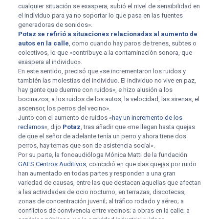
cualquier situación se exaspera, subió el nivel de sensibilidad en
el individuo para ya no soportar lo que pasa en las fuentes
generadoras de sonidos».
Potaz se refirió a situaciones relacionadas al aumento de
autos en la calle
, como cuando hay paros de trenes, subtes o
colectivos, lo que «contribuye a la contaminación sonora, que
exaspera al individuo».
En este sentido, precisó que «se incrementaron los ruidos y
también las molestias del individuo. El individuo no vive en paz,
hay gente que duerme con ruidos», e hizo alusión a los
bocinazos, a los ruidos de los autos, la velocidad, las sirenas, el
ascensor, los perros del vecino».
Junto con el aumento de ruidos «
hay un incremento de los
reclamos
«, dijo
Potaz
, tras añadir que «me llegan hasta quejas
de que el señor de adelante tenía un perro y ahora tiene dos
perros, hay temas que son de asistencia social».
Por su parte, la fonoaudióloga Mónica Matti de la fundación
GAES Centros Auditivos
, coincidió en que «las quejas por ruido
han aumentado en todas partes y responden a una gran
variedad de causas, entre las que destacan aquellas que afectan
a las actividades de ocio nocturno, en terrazas, discotecas,
zonas de concentración juvenil; al tráfico rodado y aéreo; a
conflictos de convivencia entre vecinos; a obras en la calle; a