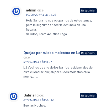
admin
dice:
Responder
02/06/2014 a las 14:23
Hola Sandra no nos ocupamos de estos temas,
pero le sugerimos hacer la denuncia en una
fiscalía.
Saludos, Team Acustica Legal
Quejas por ruidos molestos en La Pampa
Responder
dice:
04/03/2013 a las 6:27
[…] Vecinos de uno de los barrios residenciales de
esta ciudad se quejan por ruidos molestos en la
noche… […]
Gabriel
dice:
Responder
24/06/2012 a las 21:43
Buenas Noches: