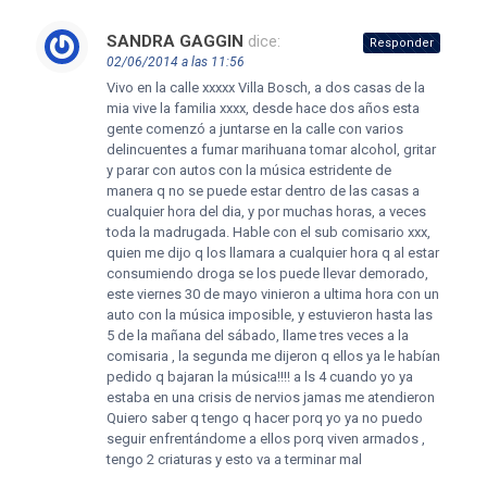
SANDRA GAGGIN
dice:
Responder
02/06/2014 a las 11:56
Vivo en la calle xxxxx Villa Bosch, a dos casas de la
mia vive la familia xxxx, desde hace dos años esta
gente comenzó a juntarse en la calle con varios
delincuentes a fumar marihuana tomar alcohol, gritar
y parar con autos con la música estridente de
manera q no se puede estar dentro de las casas a
cualquier hora del dia, y por muchas horas, a veces
toda la madrugada. Hable con el sub comisario xxx,
quien me dijo q los llamara a cualquier hora q al estar
consumiendo droga se los puede llevar demorado,
este viernes 30 de mayo vinieron a ultima hora con un
auto con la música imposible, y estuvieron hasta las
5 de la mañana del sábado, llame tres veces a la
comisaria , la segunda me dijeron q ellos ya le habían
pedido q bajaran la música!!!! a ls 4 cuando yo ya
estaba en una crisis de nervios jamas me atendieron
Quiero saber q tengo q hacer porq yo ya no puedo
seguir enfrentándome a ellos porq viven armados ,
tengo 2 criaturas y esto va a terminar mal