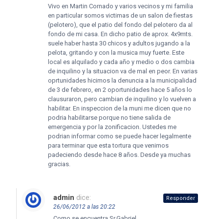
Vivo en Martin Cornado y varios vecinos y mi familia
en particular somos victimas de un salon de fiestas
(pelotero), que el patio del fondo del pelotero da al
fondo de mi casa. En dicho patio de aprox. 4x9mts.
suele haber hasta 30 chicos y adultos jugando a la
pelota, gritando y con la musica muy fuerte. Este
local es alquilado y cada año y medio o dos cambia
de inquilino y la situacion va de mal en peor. En varias
oprtunidades hicimos la denuncia a la municipalidad
de 3 de febrero, en 2 oportunidades hace 5 años lo
clausuraron, pero cambian de inquilino y lo vuelven a
habilitar. En inspeccion de la muni me dicen que no
podria habilitarse porque no tiene salida de
emergencia y por la zonificacion. Ustedes me
podrian informar como se puede hacer legalmente
para terminar que esta tortura que venimos
padeciendo desde hace 8 años. Desde ya muchas
gracias.
admin
dice:
Responder
26/06/2012 a las 20:22
Como se encuentra Sr.Gabriel.