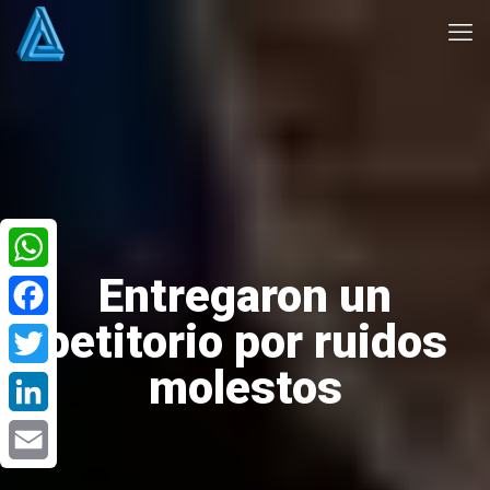
Entregaron un
WhatsApp
petitorio por ruidos
Facebook
molestos
Twitter
LinkedIn
Email