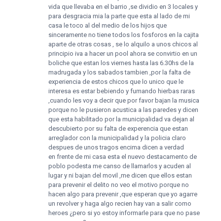
vida que llevaba en el barrio ,se dividio en 3 locales y
para desgracia mia la parte que esta al lado de mi
casa le toco al del medio de los hijos que
sinceramente no tiene todos los fosforos en la cajita
aparte de otras cosas , se lo alquilo a unos chicos al
principio iva a hacer un pool ahora se convirtio en un
boliche que estan los viernes hasta las 6.30hs de la
madrugada y los sabados tambien ,por la falta de
experiencia de estos chicos que lo unico que le
interesa es estar bebiendo y fumando hierbas raras
,cuando les voy a decir que por favor bajan la musica
porque no le pusieron acustica a las paredes y dicen
que esta habilitado por la municipalidad va dejan al
descubierto por su falta de experencia que estan
arreglador con la municipalidad y la policia claro
despues de unos tragos encima dicen a verdad
en frente de mi casa esta el nuevo destacamento de
poblo podesta me canso de llamarlos y acuden al
lugar y ni bajan del movil ,me dicen que ellos estan
para prevenir el delito no veo el motivo porque no
hacen algo para prevenir ,que esperan que yo agarre
un revolver y haga algo recien hay van a salir como
heroes ¿pero si yo estoy informarle para que no pase