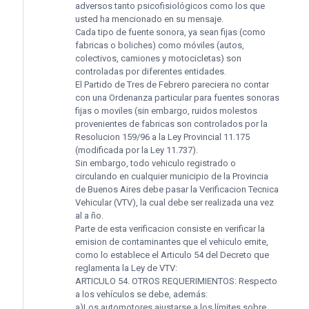
adversos tanto psicofisiológicos como los que
usted ha mencionado en su mensaje.
Cada tipo de fuente sonora, ya sean fijas (como
fabricas o boliches) como móviles (autos,
colectivos, camiones y motocicletas) son
controladas por diferentes entidades.
El Partido de Tres de Febrero pareciera no contar
con una Ordenanza particular para fuentes sonoras
fijas o moviles (sin embargo, ruidos molestos
provenientes de fabricas son controlados por la
Resolucion 159/96 a la Ley Provincial 11.175
(modificada por la Ley 11.737).
Sin embargo, todo vehiculo registrado o
circulando en cualquier municipio de la Provincia
de Buenos Aires debe pasar la Verificacion Tecnica
Vehicular (VTV), la cual debe ser realizada una vez
al a ño.
Parte de esta verificacion consiste en verificar la
emision de contaminantes que el vehiculo emite,
como lo establece el Articulo 54 del Decreto que
reglamenta la Ley de VTV:
ARTICULO 54. OTROS REQUERIMIENTOS: Respecto
a los vehículos se debe, además:
a)Los automotores ajustarse a los límites sobre