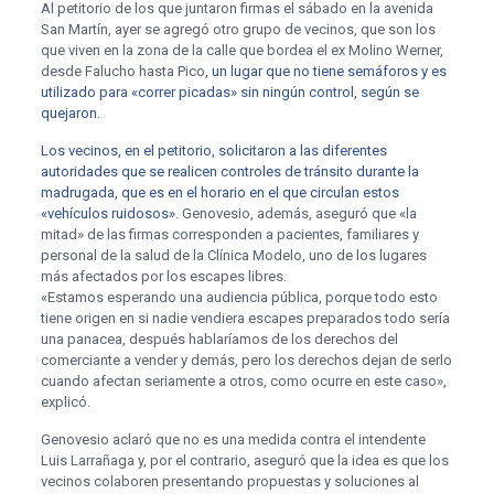
Al petitorio de los que juntaron firmas el sábado en la avenida
San Martín, ayer se agregó otro grupo de vecinos, que son los
que viven en la zona de la calle que bordea el ex Molino Werner,
desde Falucho hasta Pico,
un lugar que no tiene semáforos y es
utilizado para «correr picadas» sin ningún control, según se
quejaron
.
Los vecinos, en el petitorio, solicitaron a las diferentes
autoridades que se realicen controles de tránsito durante la
madrugada, que es en el horario en el que circulan estos
«vehículos ruidosos»
. Genovesio, además, aseguró que «la
mitad» de las firmas corresponden a pacientes, familiares y
personal de la salud de la Clínica Modelo, uno de los lugares
más afectados por los escapes libres.
«Estamos esperando una audiencia pública, porque todo esto
tiene origen en si nadie vendiera escapes preparados todo sería
una panacea, después hablaríamos de los derechos del
comerciante a vender y demás, pero los derechos dejan de serlo
cuando afectan seriamente a otros, como ocurre en este caso»,
explicó.
Genovesio aclaró que no es una medida contra el intendente
Luis Larrañaga y, por el contrario, aseguró que la idea es que los
vecinos colaboren presentando propuestas y soluciones al