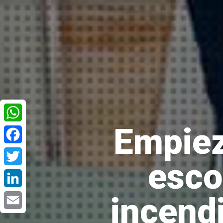
Empiez
WhatsApp
Facebook
esco
Twitter
incend
LinkedIn
Email