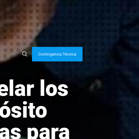
Contingencia Técnica
lar los
ósito
as para