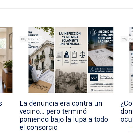
08/07/2026
29/06
s
La denuncia era contra un
¿Con
vecino… pero terminó
don
poniendo bajo la lupa a todo
ocu
el consorcio