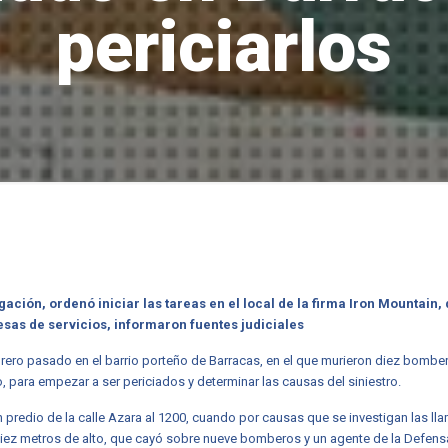
periciarlos
tigación, ordenó iniciar las tareas en el local de la firma Iron Mountai
as de servicios, informaron fuentes judiciales
ero pasado en el barrio porteño de Barracas, en el que murieron diez bomb
 para empezar a ser periciados y determinar las causas del siniestro.
un predio de la calle Azara al 1200, cuando por causas que se investigan las l
z metros de alto, que cayó sobre nueve bomberos y un agente de la Defensa C