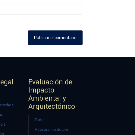
Legal
Evaluación de
Impacto
Ambiental y
Arquitectónico
erechos
ía
Todo
ncia
Asesoramiento pre-
mos