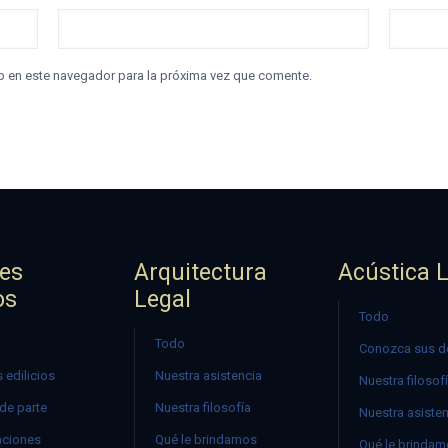
b en este navegador para la próxima vez que comente.
jes
Arquitectura
Acústica 
os
Legal
Todo
Todo
Conozca sus d
 edilicios
Nuestra asistencia
Nuestra filosof
 de parte
Nuestra filosofía
Nuestra asiste
ciones
Qué le brindamos
Qué le brinda