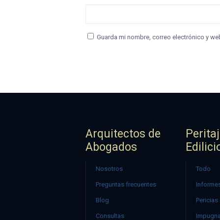
Guarda mi nombre, correo electrónico y we
Arquitectos de
Perita
Abogados
Edilici
Nosotros
Todo
Preguntas frecuentes
Informes
Blog
Pericias
Consultas
Impugna