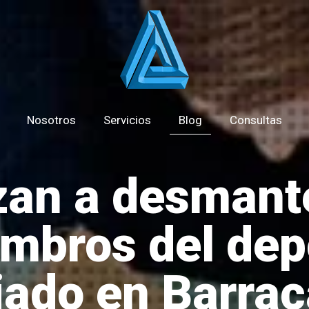
Nosotros
Servicios
Blog
Consultas
an a desmante
mbros del dep
iado en Barrac