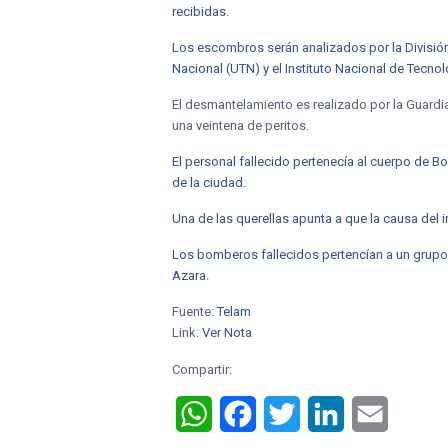
recibidas.
Los escombros serán analizados por la División
Nacional (UTN) y el Instituto Nacional de Tecnolo
El desmantelamiento es realizado por la Guardia 
una veintena de peritos.
El personal fallecido pertenecía al cuerpo de B
de la ciudad.
Una de las querellas apunta a que la causa del 
Los bomberos fallecidos pertencían a un grupo qu
Azara.
Fuente:
Telam
Link:
Ver Nota
Compartir:
WhatsApp
Facebook
Twitter
LinkedIn
Email