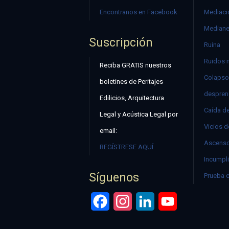
Encontranos en Facebook
Mediació
Mediane
Suscripción
Ruina
Ruidos 
Reciba GRATIS nuestros
Colapso
boletines de Peritajes
despren
Edilicios, Arquitectura
Caída d
Legal y Acústica Legal por
Vicios d
email:
Ascenso
REGÍSTRESE AQUÍ
Incumpli
Síguenos
Prueba 
Facebook
Instagram
LinkedIn
YouTube