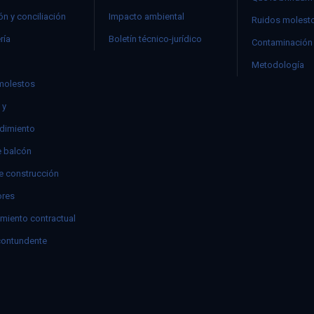
n y conciliación
Impacto ambiental
Ruidos molest
ría
Boletín técnico-jurídico
Contaminación 
Metodología
molestos
 y
dimiento
e balcón
e construcción
res
miento contractual
contundente