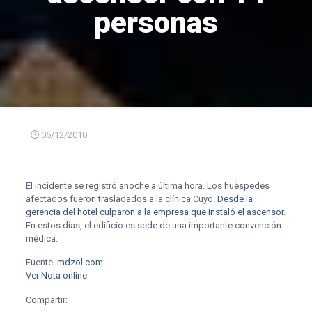
personas
06/12/2010
El incidente se registró anoche a última hora. Los huéspedes
afectados fueron trasladados a la clínica Cuyo.
Desde la
gerencia del hotel culparon a la empresa que instaló el ascensor
.
En estos días, el edificio es sede de una importante convención
médica.
Fuente:
mdzol.com
Ver Nota online
Compartir: