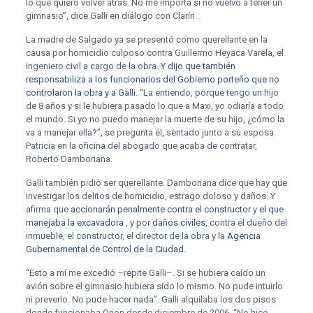
lo que quiero volver atrás. No me importa si no vuelvo a tener un
gimnasio”, dice Galli en diálogo con Clarín .
La madre de Salgado ya se presentó como querellante en la
causa por homicidio culposo contra Guillermo Heyaca Varela, el
ingeniero civil a cargo de la obra.
Y dijo que también
responsabiliza a los funcionarios del Gobierno porteño que no
controlaron la obra y a Galli
. “La entiendo, porque tengo un hijo
de 8 años y si le hubiera pasado lo que a Maxi, yo odiaría a todo
el mundo. Si yo no puedo manejar la muerte de su hijo, ¿cómo la
va a manejar ella?”, se pregunta él, sentado junto a su esposa
Patricia en la oficina del abogado que acaba de contratar,
Roberto Damboriana.
Galli también pidió ser querellante. Damboriana dice que hay que
investigar los delitos de homicidio, estrago doloso y daños. Y
afirma que
accionarán penalmente contra el constructor
y
el que
manejaba la excavadora
, y por
daños civiles
, contra el dueño del
inmueble, el constructor, el director de la obra y la
Agencia
Gubernamental de Control de la Ciudad
.
“Esto a mí me excedió –repite Galli–. Si se hubiera caído un
avión sobre el gimnasio hubiera sido lo mismo. No pude intuirlo
ni preverlo. No pude hacer nada”. Galli alquilaba los dos pisos
donde funcionaba Orion desde diciembre de 2006. “No hice