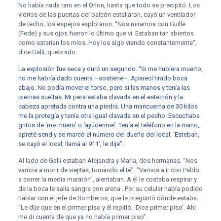
No había nada raro en el Orion, hasta que todo se precipitó. Los
vidrios de las puertas del balcón estallaron, cayó un ventilador
de techo, los espejos explotaron. “Nos miramos con Guille
(Fede) y sus ojos fueron lo último que vi. Estaban tan abiertos
como estarían los míos. Hoy los sigo viendo constantemente”,
dice Galli, quebrado.
La explosión fue seca y duró un segundo. “Si me hubiera muerto,
no me habría dado cuenta –sostiene–. Aparecí tirado boca
abajo. No podía mover el torso, pero sí las manos y tenía las
piernas sueltas. Mi pera estaba clavada en el esternón y la
cabeza apretada contra una piedra. Una mancuerna de 30 kilos
me la protegía y tenía otra igual clavada en el pecho. Escuchaba
gritos de ‘me muero’ o ‘ayúdenme’. Tenía el teléfono en la mano,
apreté send y se marcó el número del dueño del local. ‘Esteban,
se cayó el local, llamá al 911’, le dije”.
Al lado de Galli estaban Alejandra y María, dos hermanas. “Nos
vamos a morir de viejitas, tomando el té”. “Vamos a ir con Pablo
a correr la media maratón”, alentaban. A él le costaba respirar y
de la boca le salía sangre con arena . Por su celular había podido
hablar con el jefe de Bomberos, que le preguntó dónde estaba.
“Le dije que en el primer piso y él repitió, ‘Dice primer piso’. Ahí
me di cuenta de que ya no había primer piso”.