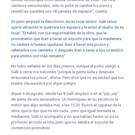
cambios estructurales, sólo lo pinté, le cambié los pisos y
revestí las paredes con 18 paneles de espejos”, cuenta.
En junio empezó la demolición de un local vecino. Galli temía
que la vibración le quebrara los espejos y le avisó al dueño de su
local: “El habló con los responsables de la obra, que le
prometieron que iban a hacer un soporte para que la medianera
no cediera ni tuviera rajaduras. Iban a hacer tres pozos y
rellenarlos con cemento. Y después iban a cavar a sus costados
para unirlos con más cemento”.
No hubo señales en los días previos, aunque el polvo obligó a
Galli a cerrar los balcones “porque la gente salía y después
ensuciaba los pisos”, afirma. Pero dice que no es verdad que los
tuviera clausurados por algún peligro.
Aquel 9 de agosto, desde las 8 Galli empezó a oír el “pip, pip”
de alerta de una excavadora. Un hormigueo en su escritorio le
indicó que algo andaba mal, a las 15.30. Buscó al capataz de la
obra, que le dijo que no era nada , pero que igual revisaría la
medianera. Galli lo acompañó y vio que habían hecho un pozo
profundo en todo el lote, pero que no estaba el soporte de
contención prometido.