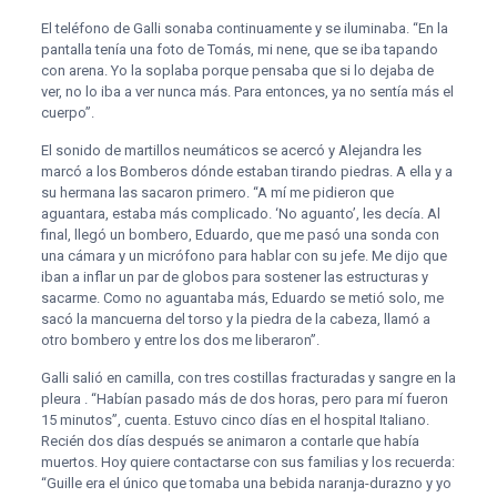
El teléfono de Galli sonaba continuamente y se iluminaba. “En la
pantalla tenía una foto de Tomás, mi nene, que se iba tapando
con arena. Yo la soplaba porque pensaba que si lo dejaba de
ver, no lo iba a ver nunca más. Para entonces, ya no sentía más el
cuerpo”.
El sonido de martillos neumáticos se acercó y Alejandra les
marcó a los Bomberos dónde estaban tirando piedras. A ella y a
su hermana las sacaron primero. “A mí me pidieron que
aguantara, estaba más complicado. ‘No aguanto’, les decía. Al
final, llegó un bombero, Eduardo, que me pasó una sonda con
una cámara y un micrófono para hablar con su jefe. Me dijo que
iban a inflar un par de globos para sostener las estructuras y
sacarme. Como no aguantaba más, Eduardo se metió solo, me
sacó la mancuerna del torso y la piedra de la cabeza, llamó a
otro bombero y entre los dos me liberaron”.
Galli salió en camilla, con tres costillas fracturadas y sangre en la
pleura . “Habían pasado más de dos horas, pero para mí fueron
15 minutos”, cuenta. Estuvo cinco días en el hospital Italiano.
Recién dos días después se animaron a contarle que había
muertos. Hoy quiere contactarse con sus familias y los recuerda:
“Guille era el único que tomaba una bebida naranja-durazno y yo