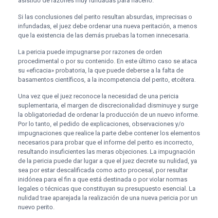
asistido de razones muy fundadas para hacerlo.
Si las conclusiones del perito resultan absurdas, imprecisas o
infundadas, el juez debe ordenar una nueva peritación, a menos
que la existencia de las demás pruebas la tornen innecesaria.
La pericia puede impugnarse por razones de orden
procedimental o por su contenido. En este último caso se ataca
su «eficacia» probatoria, la que puede deberse a la falta de
basamentos científicos, a la incompetencia del perito, etcétera.
Una vez que el juez reconoce la necesidad de una pericia
suplementaria, el margen de discrecionalidad disminuye y surge
la obligatoriedad de ordenar la producción de un nuevo informe.
Por lo tanto, el pedido de explicaciones, observaciones y/o
impugnaciones que realice la parte debe contener los elementos
necesarios para probar que el informe del perito es incorrecto,
resultando insuficientes las meras objeciones. La impugnación
de la pericia puede dar lugar a que el juez decrete su nulidad, ya
sea por estar descalificada como acto procesal, por resultar
inidónea para el fin a que está destinada o por violar normas
legales o técnicas que constituyan su presupuesto esencial. La
nulidad trae aparejada la realización de una nueva pericia por un
nuevo perito.