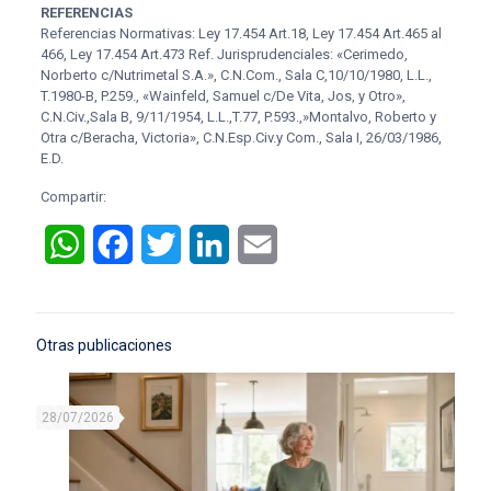
REFERENCIAS
Referencias Normativas: Ley 17.454 Art.18, Ley 17.454 Art.465 al
466, Ley 17.454 Art.473 Ref. Jurisprudenciales: «Cerimedo,
Norberto c/Nutrimetal S.A.», C.N.Com., Sala C,10/10/1980, L.L.,
T.1980-B, P.259., «Wainfeld, Samuel c/De Vita, Jos‚ y Otro»,
C.N.Civ.,Sala B, 9/11/1954, L.L.,T.77, P.593.,»Montalvo, Roberto y
Otra c/Beracha, Victoria», C.N.Esp.Civ.y Com., Sala I, 26/03/1986,
E.D.
Compartir:
WhatsApp
Facebook
Twitter
LinkedIn
Email
Otras publicaciones
28/07/2026