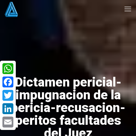
Dictamen pericial-
WhatsApp
impugnacion de la
Facebook
pericia-recusacion-
Twitter
peritos facultades
LinkedIn
del Juez
Email