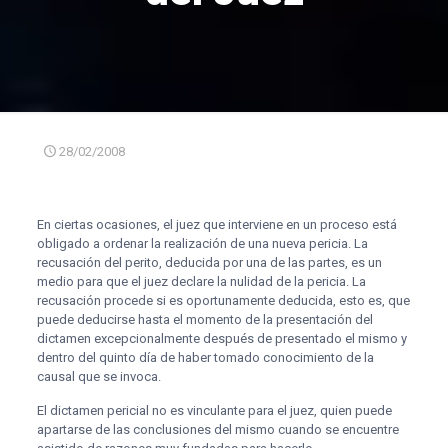
28/02/2008
En ciertas ocasiones, el juez que interviene en un proceso está
obligado a ordenar la realización de una nueva pericia. La
recusación del perito, deducida por una de las partes, es un
medio para que el juez declare la nulidad de la pericia. La
recusación procede si es oportunamente deducida, esto es, que
puede deducirse hasta el momento de la presentación del
dictamen excepcionalmente después de presentado el mismo y
dentro del quinto día de haber tomado conocimiento de la
causal que se invoca.
El dictamen pericial no es vinculante para el juez, quien puede
apartarse de las conclusiones del mismo cuando se encuentre