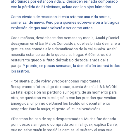
afortunada por estar con vida. El desorden es nada comparado
con la pérdida de 21 víctimas, aclara con los ojos húmedos
.
Como cientos de rosarinos intenta retomar una vida normal,
comenzar de nuevo. Pero para quienes sobrevivieron a la trágica
explosión de gas nada volverá a ser como antes.
Cada mañana, desde hace dos semanas y media, Anahí y Daniel
desayunan en el bar Malos Conocidos, que les brinda de manera
gratuita esa comida a los damnificados de la calle Salta. Anahí
necesita estar cerca de lo que era su hogar. A 60 metros del
restaurante quedó el fruto del trabajo de toda la vida de la
pareja.
Y pronto, en pocas semanas, la demolición borrará todos
los rastros
.
«Por suerte, pude volver y recoger cosas importantes.
Recuperamos fotos, algo de ropa», cuenta Anahí a LA NACION.
La fatal explosión no perdonó su hogar y, de un momento para
otro, se quedaron en la calle, sólo con las prendas que vestían.
Enseguida, un primo de Daniel les facilitó un departamento
acogedor. Para la mujer, el gesto «fue una bendición».
«Tenemos bolsas de ropa desparramadas. Mucha fue donada
por nuestros amigos o comprada por mis hijos», explica Daniel,
que no sabe quién le regaló la camisa, el suéter y el jean que