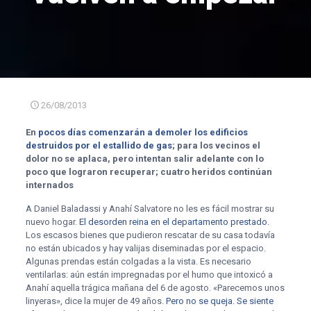
26/08/2013
En
pocos días comenzarán a demoler los edificios
destruidos por el estallido de gas
; para los vecinos el
dolor no se aplaca, pero intentan salir adelante con lo
poco que lograron recuperar; cuatro heridos continúan
internados
A Daniel Baladassi y Anahí Salvatore no les es fácil mostrar su
nuevo hogar.
El desorden reina en el departamento prestado
.
Los escasos bienes que pudieron rescatar de su casa todavía
no están ubicados y hay valijas diseminadas por el espacio.
Algunas prendas están colgadas a la vista. Es necesario
ventilarlas: aún están impregnadas por el humo que intoxicó a
Anahí aquella trágica mañana del 6 de agosto. «Parecemos unos
linyeras», dice la mujer de 49 años.
Pero no se queja. Se siente