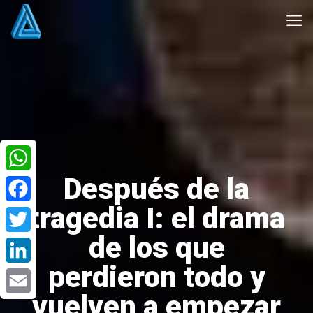
Después de la
WhatsApp
tragedia I: el drama
Facebook
de los que
Twitter
perdieron todo y
LinkedIn
vuelven a empezar
Email