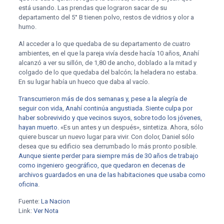
está usando. Las prendas que lograron sacar de su
departamento del 5° B tienen polvo, restos de vidrios y olor a
humo.
Al acceder a lo que quedaba de su departamento de cuatro
ambientes, en el que la pareja vivía desde hacía 10 años, Anahí
alcanzó a ver su sillón, de 1,80 de ancho, doblado a la mitad y
colgado de lo que quedaba del balcón; la heladera no estaba.
En su lugar había un hueco que daba al vacío.
Transcurrieron más de dos semanas y, pese a la alegría de
seguir con vida, Anahí continúa angustiada. Siente culpa por
haber sobrevivido y que vecinos suyos, sobre todo los jóvenes,
hayan muerto.
«Es un antes y un después», sintetiza. Ahora, sólo
quiere buscar un nuevo lugar para vivir. Con dolor, Daniel sólo
desea que su edificio sea derrumbado lo más pronto posible.
Aunque siente perder para siempre más de 30 años de trabajo
como ingeniero geográfico, que quedaron en decenas de
archivos guardados en una de las habitaciones que usaba como
oficina
.
Fuente:
La Nacion
Link:
Ver Nota