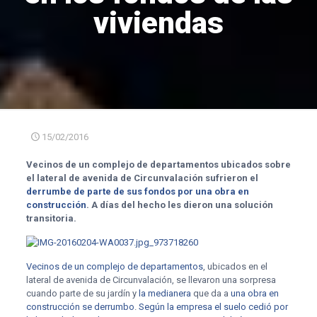
viviendas
15/02/2016
Vecinos de un complejo de departamentos ubicados sobre
el lateral de avenida de Circunvalación sufrieron el
derrumbe de parte de sus fondos por una obra en
construcción
. A días del hecho les dieron una solución
transitoria.
Vecinos de un complejo de departamentos
, ubicados en el
lateral de avenida de Circunvalación, se llevaron una sorpresa
cuando parte de su jardín y
la medianera
que da a
una obra en
construcción se derrumbo
.
Según la empresa el suelo cedió por