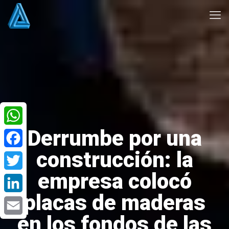
Derrumbe por una
WhatsApp
construcción: la
Facebook
empresa colocó
Twitter
placas de maderas
LinkedIn
en los fondos de las
Email