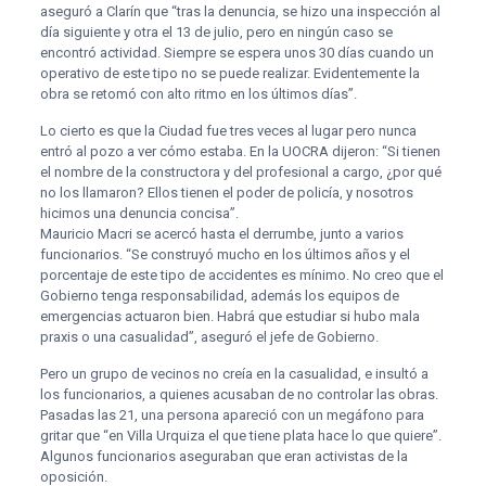
aseguró a Clarín que “tras la denuncia, se hizo una inspección al
día siguiente y otra el 13 de julio, pero en ningún caso se
encontró actividad. Siempre se espera unos 30 días cuando un
operativo de este tipo no se puede realizar. Evidentemente la
obra se retomó con alto ritmo en los últimos días”.
Lo cierto es que la Ciudad fue tres veces al lugar pero nunca
entró al pozo a ver cómo estaba. En la UOCRA dijeron: “Si tienen
el nombre de la constructora y del profesional a cargo, ¿por qué
no los llamaron? Ellos tienen el poder de policía, y nosotros
hicimos una denuncia concisa”.
Mauricio Macri se acercó hasta el derrumbe, junto a varios
funcionarios. “Se construyó mucho en los últimos años y el
porcentaje de este tipo de accidentes es mínimo. No creo que el
Gobierno tenga responsabilidad, además los equipos de
emergencias actuaron bien. Habrá que estudiar si hubo mala
praxis o una casualidad”, aseguró el jefe de Gobierno.
Pero un grupo de vecinos no creía en la casualidad, e insultó a
los funcionarios, a quienes acusaban de no controlar las obras.
Pasadas las 21, una persona apareció con un megáfono para
gritar que “en Villa Urquiza el que tiene plata hace lo que quiere”.
Algunos funcionarios aseguraban que eran activistas de la
oposición.