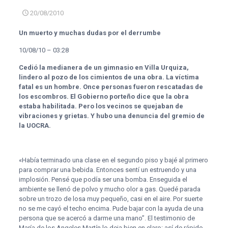
20/08/2010
Un muerto y muchas dudas por el derrumbe
10/08/10 – 03:28
Cedió la medianera de un gimnasio en Villa Urquiza,
lindero al pozo de los cimientos de una obra. La víctima
fatal es un hombre. Once personas fueron rescatadas de
los escombros. El Gobierno porteño dice que la obra
estaba habilitada. Pero los vecinos se quejaban de
vibraciones y grietas. Y hubo una denuncia del gremio de
la UOCRA.
«Había terminado una clase en el segundo piso y bajé al primero
para comprar una bebida. Entonces sentí un estruendo y una
implosión. Pensé que podía ser una bomba. Enseguida el
ambiente se llenó de polvo y mucho olor a gas. Quedé parada
sobre un trozo de losa muy pequeño, casi en el aire. Por suerte
no se me cayó el techo encima. Pude bajar con la ayuda de una
persona que se acercó a darme una mano”. El testimonio de
María de los Angeles Martín lo deja bien en claro: así de rápido,