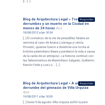
y… […]
Blog de Arquitectura Legal » Tres
Responder
derrumbes y un muerto en la Ciudad en
menos de 24 horas
dice:
18/08/2012 a las 18:34
[…] El comienzo de la ola de pesadillas fatales se
remonta al caso de Ariana Lizárraga y Leticia
Provedo, quienes fueron a divertirse una noche al
boliche palermitano Beara y perdieron la vida a causa
de la caída de un entrepiso. La historia continuó con
las fallecimientos de Maximiliano Salgado, Guillermo
Ramón Fede y Luis Lu…. […]
Blog de Arquitectura Legal » A un año del
Responder
derrumbe del gimnasio de Villa Urquiza
dice:
10/08/2011 a las 18:00
[…] lunes 9 de agosto Villa Urquiza sufrió la peor