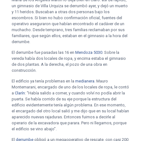
un gimnasio de Villa Urquiza se derrumbó ayer, y dejó un muerto
y 11 heridos. Buscaban a otras dos personas bajo los
escombros. Si bien no hubo confirmación oficial, fuentes del
operativo aseguraron que habían encontrado el cadáver de un
muchacho. Desde temprano, tres familias reclamaban por sus
familiares, que según ellos, estaban en el gimnasio a la hora del
derrumbe.
El derrumbe fue pasadas las 16 en
Mendoza 5030
. Sobre la
vereda había dos locales de ropa, y encima estaba el gimnasio
de dos plantas. A la derecha, el pozo de una obra en
construcción.
El edificio ya tenía problemas en la
medianera
. Mauro
Montemarani, encargado de uno de los locales de ropa, le contó
a
Clarín
: “Había salido a comer, y cuando volví no podía abrir la
puerta. Se había corrido de su eje porque la estructura del
edificio evidentemente tenía algún problema. En ese momento,
el encargado del otro local salió y me dijo que en su local habían
aparecido nuevas rajaduras. Entonces fuimos a decirle al
operario de la excavadora que parara. Pero ni llegamos, porque
el edificio se vino abajo”.
El
derrumbe
obligó a un megaoperativo de rescate, con casi 200