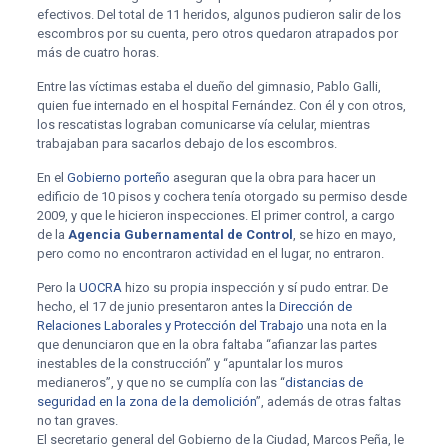
efectivos. Del total de 11 heridos, algunos pudieron salir de los
escombros por su cuenta, pero otros quedaron atrapados por
más de cuatro horas.
Entre las víctimas estaba el dueño del gimnasio, Pablo Galli,
quien fue internado en el hospital Fernández. Con él y con otros,
los rescatistas lograban comunicarse vía celular, mientras
trabajaban para sacarlos debajo de los escombros.
En el
Gobierno porteño
aseguran que la obra para hacer un
edificio de 10 pisos y cochera tenía otorgado su permiso desde
2009, y que le hicieron inspecciones. El primer control, a cargo
de la
Agencia Gubernamental de Control
, se hizo en mayo,
pero como no encontraron actividad en el lugar, no entraron.
Pero la
UOCRA
hizo su propia inspección y sí pudo entrar. De
hecho, el 17 de junio presentaron antes la
Dirección de
Relaciones Laborales y Protección del Trabajo
una nota en la
que denunciaron que en la obra faltaba “afianzar las partes
inestables de la construcción” y “apuntalar los muros
medianeros”, y que no se cumplía con las “
distancias de
seguridad en la zona de la demolición
”, además de otras faltas
no tan graves.
El secretario general del Gobierno de la Ciudad, Marcos Peña, le