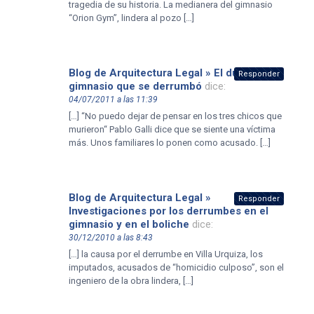
tragedia de su historia. La medianera del gimnasio
“Orion Gym”, lindera al pozo […]
Blog de Arquitectura Legal » El dueño del
Responder
gimnasio que se derrumbó
dice:
04/07/2011 a las 11:39
[…] “No puedo dejar de pensar en los tres chicos que
murieron“ Pablo Galli dice que se siente una víctima
más. Unos familiares lo ponen como acusado. […]
Blog de Arquitectura Legal »
Responder
Investigaciones por los derrumbes en el
gimnasio y en el boliche
dice:
30/12/2010 a las 8:43
[…] la causa por el derrumbe en Villa Urquiza, los
imputados, acusados de “homicidio culposo”, son el
ingeniero de la obra lindera, […]