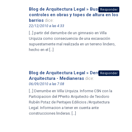
Blog de Arquitectura Legal » Buscan más
Responder
controles en obras y topes de altura en los
barrios
dice:
22/12/2010 a las 4:33
[…] partir del derrumbe de un gimnasio en Villa
Urquiza como consecuencia de una excavación
supuestamente mal realizada en un terreno lindero,
hecho en el […]
Blog de Arquitectura Legal » Derrumbes y
Responder
Arquitectura - Medianeras
dice:
06/09/2010 a las 7:08
[…] Derrumbe en Villa Urquiza. Informe C5N con la
Participacion del PPerito Arquitecto de Teodoro
Rubén Potaz de Peritajes Edilicios /Arquitectura
Legal. Informacion a tener en cuenta ante
construcciones linderas. […]