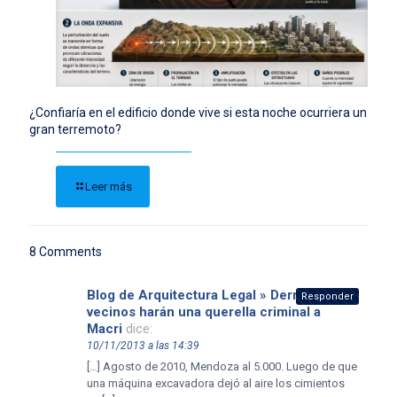
¿Confiaría en el edificio donde vive si esta noche ocurriera un
gran terremoto?
Leer más
8 Comments
Blog de Arquitectura Legal » Derrumbes:
Responder
vecinos harán una querella criminal a
Macri
dice:
10/11/2013 a las 14:39
[…] Agosto de 2010, Mendoza al 5.000. Luego de que
una máquina excavadora dejó al aire los cimientos