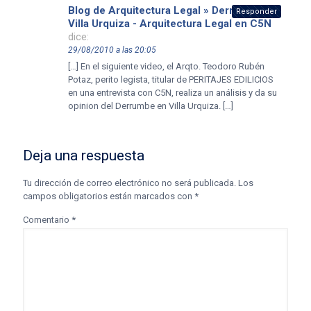
Blog de Arquitectura Legal » Derrumbe en
Responder
Villa Urquiza - Arquitectura Legal en C5N
dice:
29/08/2010 a las 20:05
[…] En el siguiente video, el Arqto. Teodoro Rubén
Potaz, perito legista, titular de PERITAJES EDILICIOS
en una entrevista con C5N, realiza un análisis y da su
opinion del Derrumbe en Villa Urquiza. […]
Deja una respuesta
Tu dirección de correo electrónico no será publicada.
Los
campos obligatorios están marcados con
*
Comentario
*