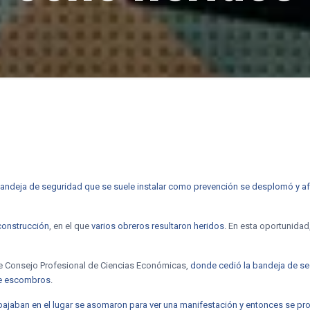
bandeja de seguridad que se suele instalar como prevención se desplomó y afe
construcción
, en el que
varios obreros resultaron heridos
. En esta oportunidad
e Consejo Profesional de Ciencias Económicas,
donde cedió la bandeja de seg
 de escombros
.
bajaban en el lugar se asomaron para ver una manifestación y entonces se pr