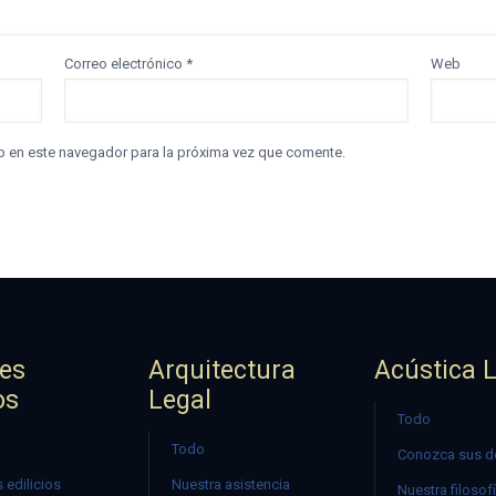
Correo electrónico
*
Web
b en este navegador para la próxima vez que comente.
jes
Arquitectura
Acústica 
os
Legal
Todo
Todo
Conozca sus d
 edilicios
Nuestra asistencia
Nuestra filosof