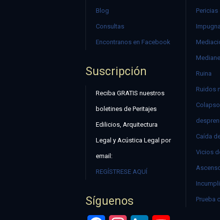
Blog
Pericias
Consultas
Impugna
Encontranos en Facebook
Mediació
Mediane
Suscripción
Ruina
Ruidos 
Reciba GRATIS nuestros
Colapso
boletines de Peritajes
despren
Edilicios, Arquitectura
Caída d
Legal y Acústica Legal por
Vicios d
email:
Ascenso
REGÍSTRESE AQUÍ
Incumpli
Síguenos
Prueba 