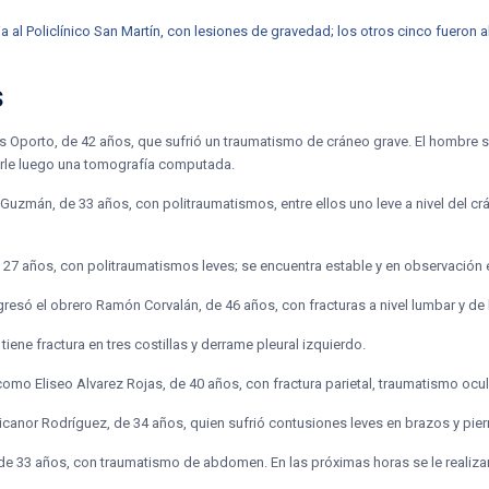
a al Policlínico San Martín, con lesiones de gravedad; los otros cinco fueron
s
jas Oporto, de 42 años, que sufrió un traumatismo de cráneo grave. El hombre s
zarle luego una tomografía computada.
Guzmán, de 33 años, con politraumatismos, entre ellos uno leve a nivel del crá
 27 años, con politraumatismos leves; se encuentra estable y en observación e
ingresó el obrero Ramón Corvalán, de 46 años, con fracturas a nivel lumbar y d
iene fractura en tres costillas y derrame pleural izquierdo.
 como Eliseo Alvarez Rojas, de 40 años, con fractura parietal, traumatismo ocul
canor Rodríguez, de 34 años, quien sufrió contusiones leves en brazos y pier
, de 33 años, con traumatismo de abdomen. En las próximas horas se le realiza