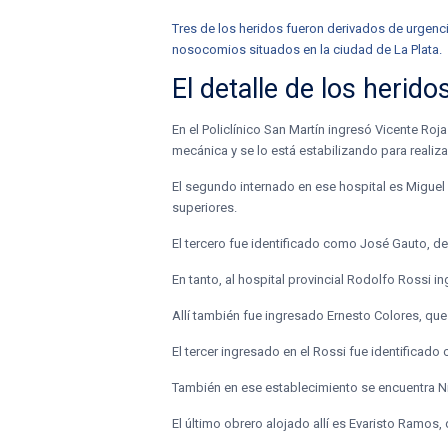
Tres de los heridos fueron derivados de urgenci
nosocomios situados en la ciudad de La Plata.
El detalle de los herido
En el Policlínico San Martín ingresó Vicente Ro
mecánica y se lo está estabilizando para reali
El segundo internado en ese hospital es Miguel 
superiores.
El tercero fue identificado como José Gauto, de
En tanto, al hospital provincial Rodolfo Rossi 
Allí también fue ingresado Ernesto Colores, que t
El tercer ingresado en el Rossi fue identificado
También en ese establecimiento se encuentra Ni
El último obrero alojado allí es Evaristo Ramos