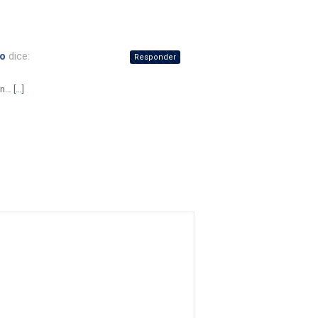
io
dice:
Responder
n… […]