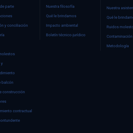
 de parte
Nuestra filosofía
Nuestra asiste
ciones
Qué le brindamos
Qué le brinda
n y conciliación
Impacto ambiental
Ruidos molest
ría
Boletín técnico-jurídico
Contaminación 
Metodología
molestos
 y
dimiento
e balcón
e construcción
res
miento contractual
contundente