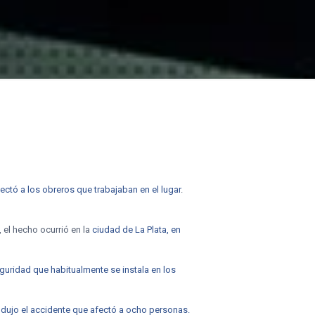
ctó a los obreros que trabajaban en el lugar
.
, el hecho ocurrió en la
ciudad de La Plata, en
uridad que habitualmente se instala en los
odujo el accidente que afectó a ocho personas.