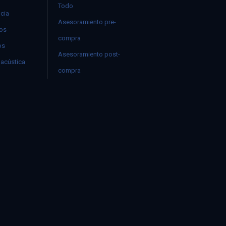
Todo
ncia
Asesoramiento pre-
mos
compra
os
Asesoramiento post-
acústica
compra