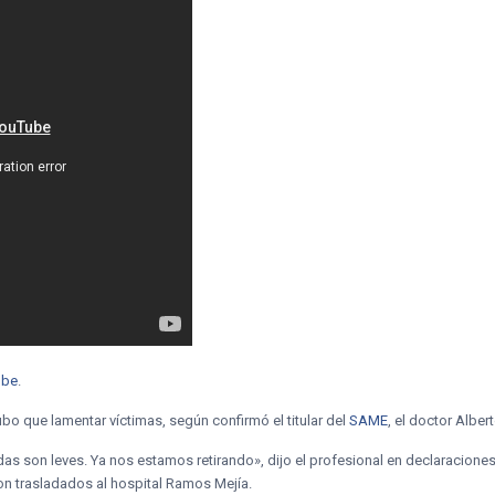
ube
.
hubo que lamentar víctimas, según confirmó el titular del
SAME
, el doctor Alber
idas son leves. Ya nos estamos retirando», dijo el profesional en declaracione
on trasladados al hospital Ramos Mejía.