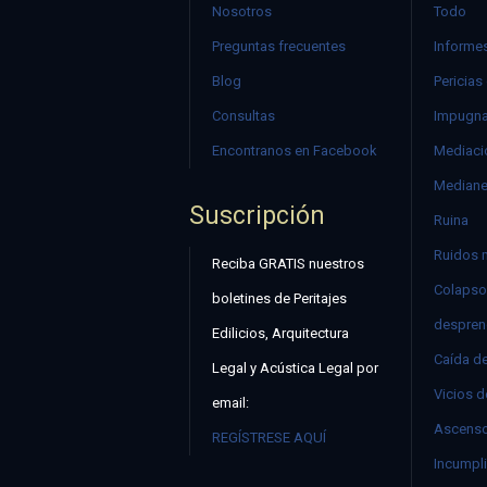
Nosotros
Todo
Preguntas frecuentes
Informes
Blog
Pericias
Consultas
Impugna
Encontranos en Facebook
Mediació
Mediane
Suscripción
Ruina
Ruidos 
Reciba GRATIS nuestros
Colapso
boletines de Peritajes
despren
Edilicios, Arquitectura
Caída d
Legal y Acústica Legal por
Vicios d
email:
Ascenso
REGÍSTRESE AQUÍ
Incumpli