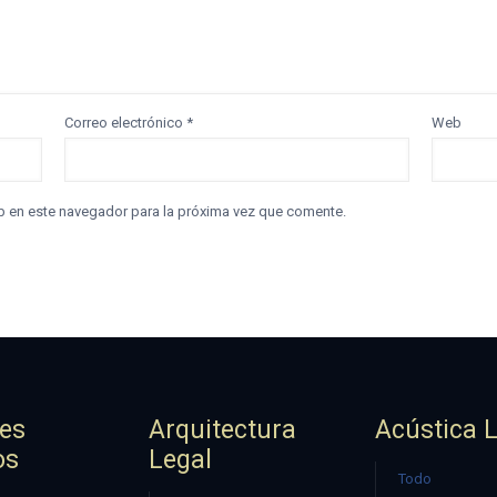
Correo electrónico
*
Web
b en este navegador para la próxima vez que comente.
jes
Arquitectura
Acústica 
os
Legal
Todo