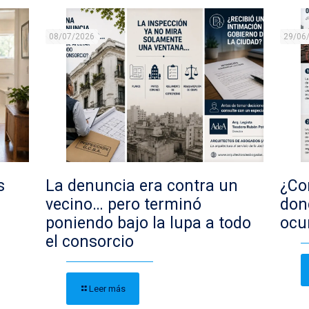
08/07/2026
29/06
s
La denuncia era contra un
¿Con
vecino… pero terminó
don
poniendo bajo la lupa a todo
ocu
el consorcio
Leer más