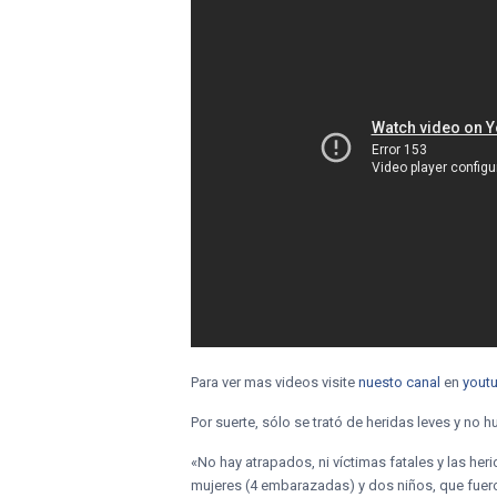
Para ver mas videos visite
nuesto canal
en
yout
Por suerte, sólo se trató de heridas leves y no 
«No hay atrapados, ni víctimas fatales y las her
mujeres (4 embarazadas) y dos niños, que fuer