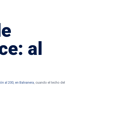
de
e: al
ón al 200, en Balvanera
, cuando el techo del