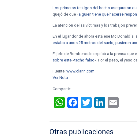
Los primeros testigos del hecho aseguraron q
quejó de que «
alguien tiene que hacerse respo
La atención de las víctimas y los trabajos preven
En el lugar donde ahora está ese Mc Donald´s, a
estaba a unos 25 metros del suelo, pusieron uno
El jefe de Bomberos le explicó a la prensa que 
sobre este
«
techo falso
«. Por el peso, el yeso
Fuente:
www.clarin.com
Ver Nota
Compartir:
WhatsApp
Facebook
Twitter
LinkedIn
Email
Otras publicaciones