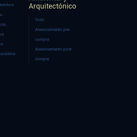
Arquitectónico
erechos
ía
Todo
ncia
Asesoramiento pre-
mos
compra
os
Asesoramiento post-
acústica
compra