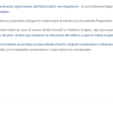
ue el techo aglomerado del McDonald’s «se desplomó»
. «Los bomberos llegar
nsable
«.
tivos y periciales obligaron a interrumpir el tránsito por la avenida Pueyrredón
ntes había un cine. El vocero de Mc Donald´s, Federico Ovejero, dijo que cuan
 de yeso. Aclaró que revisaron la estructura del edificio y que no había ning
el
accidente se produjo porque desde el techo original comenzaron a despre
 cedió y los materiales comenzaron a caer sobre los comensales.