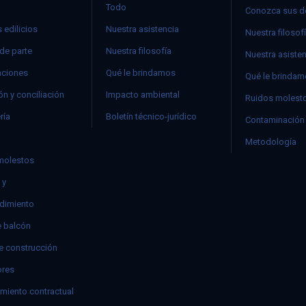
Todo
Conozca sus d
 edilicios
Nuestra asistencia
Nuestra filosof
 de parte
Nuestra filosofía
Nuestra asiste
ciones
Qué le brindamos
Qué le brinda
n y conciliación
Impacto ambiental
Ruidos molest
ría
Boletín técnico-jurídico
Contaminación 
Metodología
molestos
 y
dimiento
e balcón
e construcción
res
miento contractual