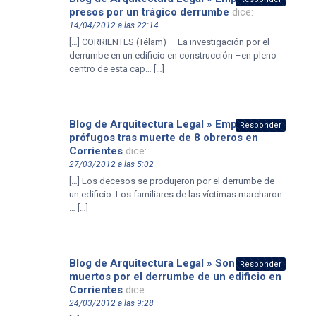
presos por un trágico derrumbe
dice:
14/04/2012 a las 22:14
[…] CORRIENTES (Télam) — La investigación por el
derrumbe en un edificio en construcción –en pleno
centro de esta cap… […]
Blog de Arquitectura Legal » Empresarios
Responder
prófugos tras muerte de 8 obreros en
Corrientes
dice:
27/03/2012 a las 5:02
[…] Los decesos se produjeron por el derrumbe de
un edificio. Los familiares de las víctimas marcharon
… […]
Blog de Arquitectura Legal » Son ocho los
Responder
muertos por el derrumbe de un edificio en
Corrientes
dice:
24/03/2012 a las 9:28