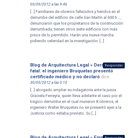
03/09/2012 a las 9:46
[…] Familiares de obreros fallecidos y heridos en el
derrumbe del edificio de calle San Martín al 600 h…,
denunciaron que los propietarios de la construcción
derrumbada, tienen otros siete edificios con más
pisos de lo permitido. Harán una nueva marcha
pidiendo celeridad en la investigación. […]
Blog de Arquitectura Legal » Derrumbe
Responder
fatal: el ingeniero Bruquetas presentó
certificado médico y no declaró
dice:
30/05/2012 a las 0:10
[…] abogado ampliar su indagatoria ante la jueza
Graciela Ferreyra, quien lleva adelante el caso por el
trágico derrumbe en el cual murieron 8 obreros, el
ingeniero Walter Bruquetas no se presentó ayer a la
Justicia como estaba previsto. Su […]
Blog de Arquitectura Legal » Empresarios
Responder