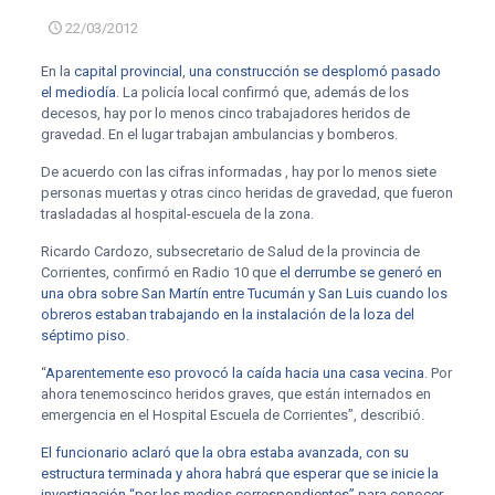
22/03/2012
En la
capital provincial
,
una construcción se desplomó pasado
el mediodía
. La policía local confirmó que, además de los
decesos, hay por lo menos cinco trabajadores heridos de
gravedad. En el lugar trabajan ambulancias y bomberos.
De acuerdo con las cifras informadas , hay por lo menos siete
personas muertas y otras cinco heridas de gravedad, que fueron
trasladadas al hospital-escuela de la zona.
Ricardo Cardozo, subsecretario de Salud de la provincia de
Corrientes, confirmó en Radio 10 que
el derrumbe se generó en
una obra sobre San Martín entre Tucumán y San Luis cuando los
obreros estaban trabajando en la instalación de la loza del
séptimo piso
.
“
Aparentemente eso provocó la caída hacia una casa vecina
. Por
ahora tenemoscinco heridos graves, que están internados en
emergencia en el Hospital Escuela de Corrientes”, describió.
El funcionario aclaró que la obra estaba avanzada, con su
estructura terminada y ahora habrá que esperar que se inicie la
investigación “por los medios correspondientes” para conocer