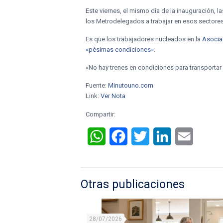
Este viernes, el mismo día de la inauguración,
los Metrodelegados a trabajar en esos sectores
Es que los trabajadores nucleados en la
Asocia
«pésimas condiciones»
.
«No hay trenes en condiciones para transportar 
Fuente:
Minutouno.com
Link:
Ver Nota
Compartir:
WhatsApp
Facebook
Twitter
LinkedIn
Email
Otras publicaciones
28/07/2026