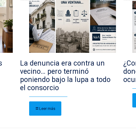
s
La denuncia era contra un
¿Con
vecino… pero terminó
don
poniendo bajo la lupa a todo
ocu
el consorcio
Leer más