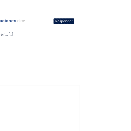
taciones
dice:
Responder
 r…. […]