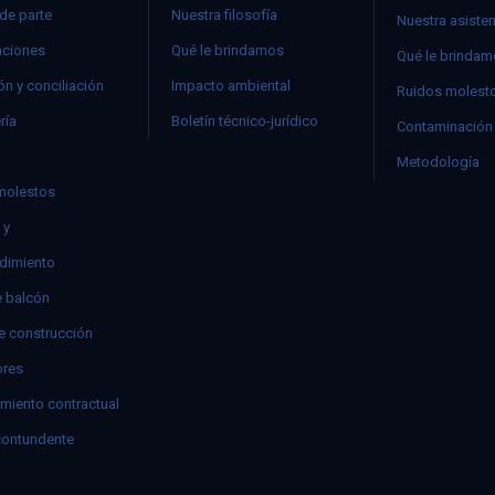
 de parte
Nuestra filosofía
Nuestra asiste
ciones
Qué le brindamos
Qué le brinda
n y conciliación
Impacto ambiental
Ruidos molest
ría
Boletín técnico-jurídico
Contaminación 
Metodología
molestos
 y
dimiento
e balcón
e construcción
res
miento contractual
contundente