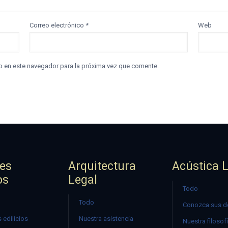
Correo electrónico
*
Web
b en este navegador para la próxima vez que comente.
jes
Arquitectura
Acústica 
os
Legal
Todo
Todo
Conozca sus d
 edilicios
Nuestra asistencia
Nuestra filosof