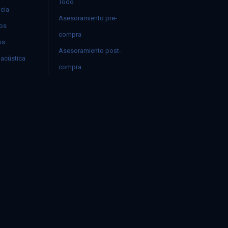
Todo
ncia
Asesoramiento pre-
mos
compra
os
Asesoramiento post-
acústica
compra