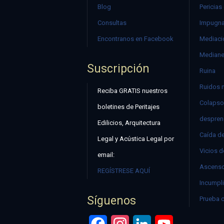
Blog
Pericias
Consultas
Impugna
Encontranos en Facebook
Mediació
Mediane
Suscripción
Ruina
Ruidos 
Reciba GRATIS nuestros
Colapso
boletines de Peritajes
despren
Edilicios, Arquitectura
Caída d
Legal y Acústica Legal por
Vicios d
email:
Ascenso
REGÍSTRESE AQUÍ
Incumpli
Síguenos
Prueba 
Facebook
Instagram
LinkedIn
YouTube