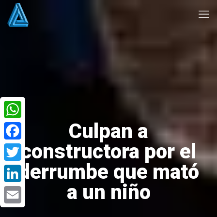
Culpan a
WhatsApp
constructora por el
Facebook
derrumbe que mató
Twitter
a un niño
LinkedIn
Email