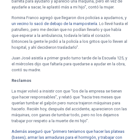
barreta para ayudarlo y apareció una máquina, pero en vez de
ayudarle a sacar, le aplastó más a mi hijo”, contó la mujer.
Romina Franco agregó que llegaron dos policías a ayudarnos, y
un vecino lo sacó de debajo de la mampostería
. Lo llevé hasta el
patrullero, pero me decían que no podían llevarlo y que había
que esperar a la ambulancia, todavía le latía el corazón.
Entonces la gente le pidió a la policía a los gritos que lo lleven al
hospital, y ahí decidieron trasladarlo”.
Juan José asistía a primer grado turno tarde de la Escuela 125, y
el miércoles dijo que faltaría para quedarse a ayudar en la obra,
contó su madre.
Reclamos
La mujer volvió a insistir con que “los de la empresa se tienen
que hacer responsables”, y relató que “hacia tres meses que
querían tumbar el galpón pero nunca trajeron máquinas para
hacerlo. Recién hoy, después del accidente, aparecieron con las
máquinas, con ganas de tumbar todo, pero no los dejamos
trabajar por respeto a la muerte de mi hijo”.
Además aseguró que “primero teníamos que hacer las plateas
(bases); armar las armaduras para el hormigón, y trabajar con