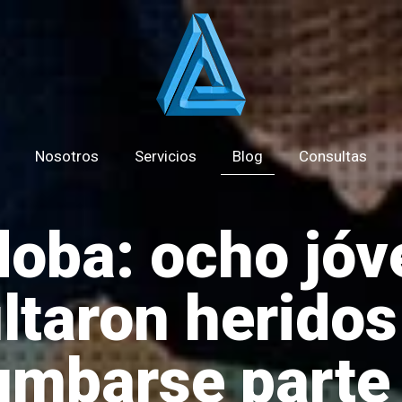
Nosotros
Servicios
Blog
Consultas
doba: ocho jóv
ltaron heridos
umbarse parte 