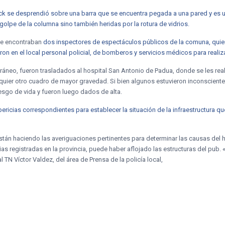
ck se desprendió sobre una barra que se encuentra pegada a una pared y es 
 golpe de la columna sino también heridas por la rotura de vidrios.
 se encontraban
dos inspectores de espectáculos públicos de la comuna, quien
eron en el local personal policial, de bomberos y servicios médicos para reali
ráneo, fueron trasladados al hospital San Antonio de Padua, donde se les re
quier otro cuadro de mayor gravedad. Si bien algunos estuvieron inconscient
iesgo de vida y fueron luego dados de alta.
 pericias correspondientes para establecer la situación de la infraestructura 
 están haciendo las averiguaciones pertinentes para determinar las causas del
uvias registradas en la provincia, puede haber aflojado las estructuras del pu
 TN Víctor Valdez, del área de Prensa de la policía local,