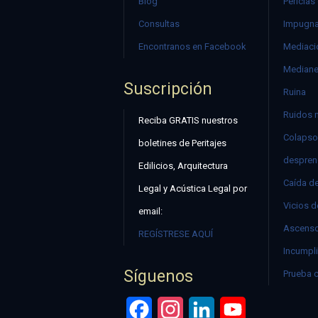
Blog
Pericias
Consultas
Impugna
Encontranos en Facebook
Mediació
Mediane
Suscripción
Ruina
Ruidos 
Reciba GRATIS nuestros
Colapso
boletines de Peritajes
despren
Edilicios, Arquitectura
Caída d
Legal y Acústica Legal por
Vicios d
email:
Ascenso
REGÍSTRESE AQUÍ
Incumpli
Síguenos
Prueba 
Facebook
Instagram
LinkedIn
YouTube