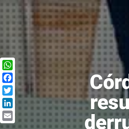
Cór
WhatsApp
Facebook
resu
Twitter
derr
LinkedIn
Email