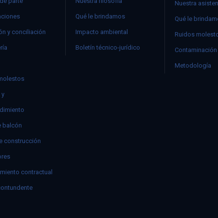
 de parte
Nuestra filosofía
Nuestra asiste
ciones
Qué le brindamos
Qué le brinda
n y conciliación
Impacto ambiental
Ruidos molest
ría
Boletín técnico-jurídico
Contaminación 
Metodología
molestos
 y
dimiento
e balcón
e construcción
res
miento contractual
contundente