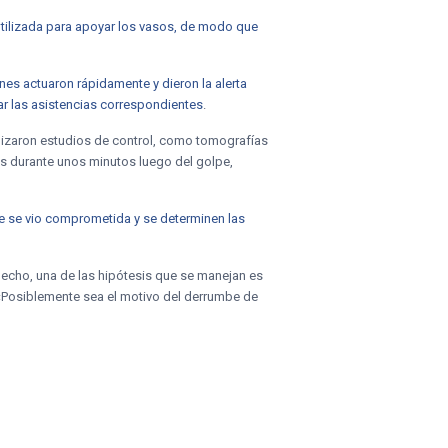
utilizada para apoyar los vasos, de modo que
es actuaron rápidamente y dieron la alerta
zar las asistencias correspondientes
.
alizaron estudios de control, como tomografías
es durante unos minutos luego del golpe,
que se vio comprometida y se determinen las
 hecho, una de las hipótesis que se manejan es
b. «Posiblemente sea el motivo del derrumbe de