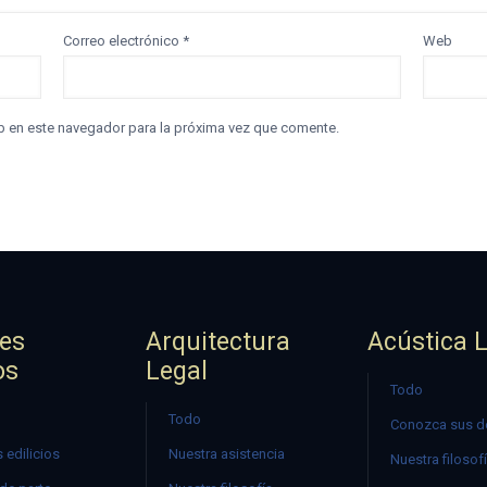
Correo electrónico
*
Web
b en este navegador para la próxima vez que comente.
jes
Arquitectura
Acústica 
os
Legal
Todo
Todo
Conozca sus d
 edilicios
Nuestra asistencia
Nuestra filosof