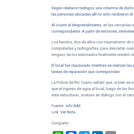
Según relataron testigos, una columna de durlo
las personas ubicadas allí no sólo recibieron el
Al ocurrir el desprendimiento
, en las cercanías
correspondiente. A partir de entonces, intervini
Los heridos, dos de ellos con traumatismo de c
computadas y radiografías, para descartar cual
ninguno de los lesionados finalmente revistió r
El local fue clausurado mientras se realizan las
tareas de reparación que correspondan.
La Policía de Río Cuarto señaló que, si bien se
que el ingreso de agua al local, luego de las ll
esta estructura», sostuvo en diálogo con el canal
Fuente:
Info BAE
Link:
Ver Nota
Compartir: