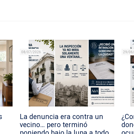
08/07/2026
29/06
s
La denuncia era contra un
¿Con
vecino… pero terminó
don
poniendo bajo la lupa a todo
ocu