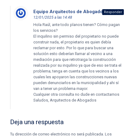
Equipo Arquitectos de Abogados
dice:
Responder
12/01/2025 a las 14:48
Hola Raúl, ante todo planos tienen? Cómo pagan
los servicios?
El inquilino sin permiso del propietario no puede
construir nada, el propietario es quien debía
reclamar por esto. Por lo que para buscar una
solución esto deberían llamar al vecino a una
mediación para que retrotraiga la construcción
realizada por su inquilino ya que de eso se trata el
problema; tenga en cuenta que los vecinos a los
cuales les apoyaron las construcciones nuevas
pueden denunciarlos en la municipalidad y ahi sí
van a tener un problema mayor.
Cualquier otra consulta no dude en contactarnos
Saludos, Arquitectos de Abogados
Deja una respuesta
Tu dirección de correo electrónico no será publicada.
Los