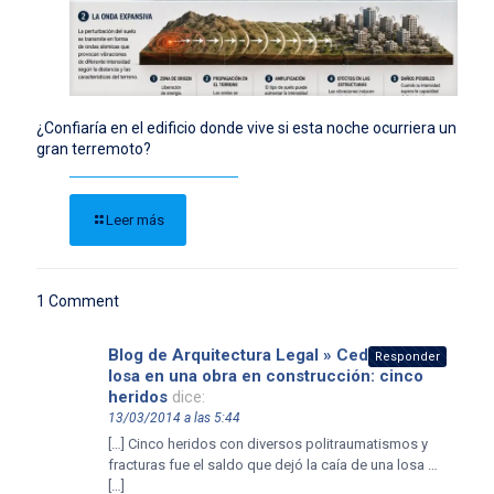
¿Confiaría en el edificio donde vive si esta noche ocurriera un
gran terremoto?
Leer más
1 Comment
Blog de Arquitectura Legal » Cedió una
Responder
losa en una obra en construcción: cinco
heridos
dice:
13/03/2014 a las 5:44
[…] Cinco heridos con diversos politraumatismos y
fracturas fue el saldo que dejó la caía de una losa …
[…]