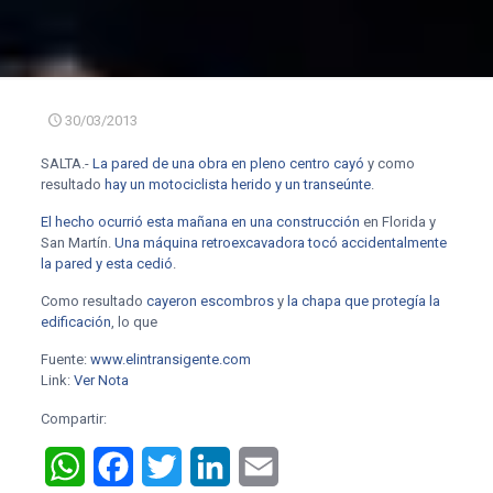
30/03/2013
SALTA.-
La pared de una obra en pleno centro cayó
y como
resultado
hay un motociclista herido y un transeúnte
.
El hecho ocurrió esta mañana en una construcción
en Florida y
San Martín.
Una máquina retroexcavadora tocó accidentalmente
la pared y esta cedió
.
Como resultado
cayeron escombros
y
la chapa que protegía la
edificación
, lo que
Fuente:
www.elintransigente.com
Link:
Ver Nota
Compartir:
WhatsApp
Facebook
Twitter
LinkedIn
Email