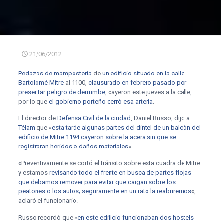
21/06/2012
Pedazos de mampostería
de
un edificio situado en la calle
Bartolomé Mitre
al 1100,
clausurado en febrero pasado por
presentar peligro de derrumbe
, cayeron este jueves a la calle,
por lo que
el gobierno porteño cerró esa arteria
.
El director de
Defensa Civil de la ciudad
, Daniel Russo, dijo a
Télam
que «
esta tarde algunas partes del dintel de un balcón del
edificio de Mitre 1194 cayeron sobre la acera sin que se
registraran heridos o daños materiales
«.
«Preventivamente se cortó el tránsito sobre esta cuadra de Mitre
y estamos
revisando todo el frente en busca de partes flojas
que debamos remover para evitar que caigan sobre los
peatones o los autos; seguramente en un rato la reabriremos
«,
aclaró el funcionario.
Russo recordó que «
en este edificio funcionaban dos hostels