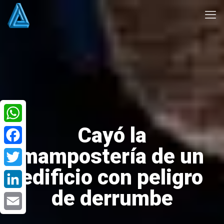
Cayó la
WhatsApp
mampostería de un
Facebook
edificio con peligro
Twitter
de derrumbe
LinkedIn
Email