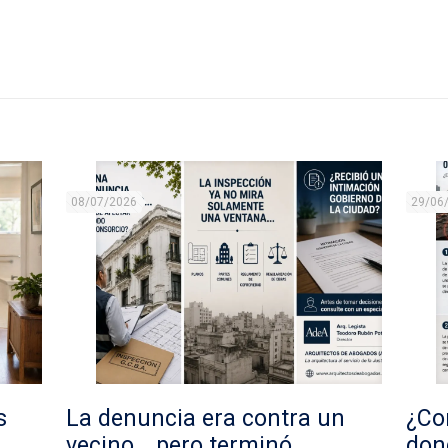
08/07/2026
29/06
s
La denuncia era contra un
¿Con
vecino… pero terminó
don