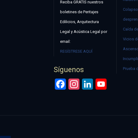
Reciba GRATIS nuestros
Colapso
boletines de Peritajes
despren
Edilicios, Arquitectura
Caída d
Legal y Acústica Legal por
Vicios d
email:
Ascenso
REGÍSTRESE AQUÍ
Incumpli
Síguenos
Prueba 
Facebook
Instagram
LinkedIn
YouTube