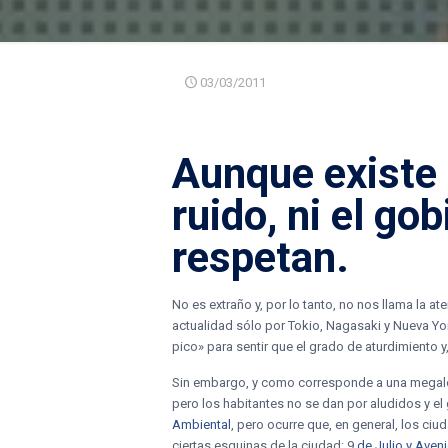
03/03/2011
Aunque existe
ruido
, ni el go
respetan.
No es extraño y, por lo tanto, no nos llama la a
actualidad sólo por Tokio, Nagasaki y Nueva Yor
pico» para sentir que el grado de aturdimiento
Sin embargo, y como corresponde a una megalóp
pero los habitantes no se dan por aludidos y e
Ambiental
, pero ocurre que, en general, los ci
ciertas esquinas de la ciudad: 9
de Julio y Aven