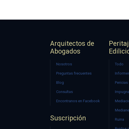
Arquitectos de
Perita
Abogados
Edilici
Nosotros
Todo
Preguntas frecuentes
Informes
Blog
Pericias
Consultas
Impugna
Encontranos en Facebook
Mediació
Mediane
Suscripción
Ruina
Ruidos 