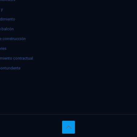
 y
dimiento
e balcón
e construcción
res
miento contractual
contundente