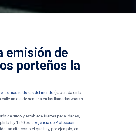
la
emisión de
 los porteños la
tre las más ruidosas del mundo
(superada en la
a calle un día de semana en las llamadas «horas
isión de ruido y establece fuertes penalidades,
ir la ley 1540 es la
Agencia de Protección
ido tan alto como el que hay, por ejemplo, en