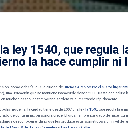
 la
ley 1540
, que regula 
bierno la hace cumplir ni
tención, como debería, que la ciudad de
Buenos Aires ocupe el cuarto lugar en
k), una ubicación que se mantiene inamovible desde 2008. Basta con salir a l
 y, en muchos casos, de temporaria sordera va aumentando rápidamente.
olis moderna, la ciudad tiene desde 2007 una ley,
la 1540
, que regula la em
l grado de contaminación sonora crece. El organismo encargado de hacer cumpl
udadanos desconocen el daño que les produce estar sometidos a un nivel de ru
ida de Mayo
;
9 de Julio y Corrientes
o
Las Heras y Callao
.