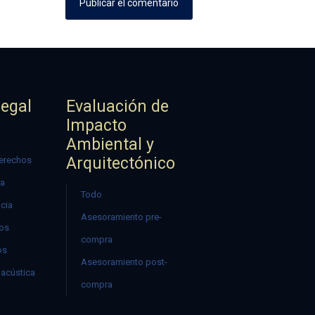
Legal
Evaluación de
Impacto
Ambiental y
Arquitectónico
erechos
ía
Todo
ncia
Asesoramiento pre-
mos
compra
os
Asesoramiento post-
acústica
compra