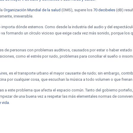
 la
Organización Mundial de la salud
(OMS), supere los
70 decibeles
(dB) resul
mente, irreversible.
no importa dónde estemos. Como desde la industria del audio y del espectácul
e va formando un círculo vicioso que exige cada vez más sonido, porque los 
es de personas con problemas auditivos, causados por estar o haber estado
iones, como el estrés por ruido, problemas para conciliar el sueño o insomni
res, es el transporte urbano el mayor causante de ruido; sin embargo, contri
ina por cualquier cosa, que escuchan la música a todo volumen o que frena
s a este problema que afecta el espacio común. Tanto del gobierno porteño, q
pezar de una buena vez a respetar las más elementales normas de convivenci
e vida
.