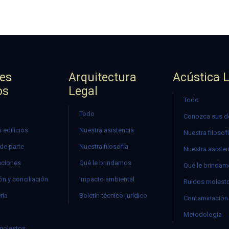
jes
Arquitectura
Acústica 
os
Legal
Todo
Todo
Conozca sus d
 edilicios
Nuestra asistencia
Nuestra filosof
 de parte
Nuestra filosofía
Nuestra asiste
ciones
Qué le brindamos
Qué le brinda
n y conciliación
Impacto ambiental
Ruidos molest
ría
Boletín técnico-jurídico
Contaminación 
Metodología
molestos