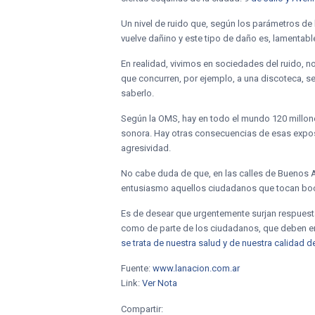
Un nivel de ruido que, según los parámetros de
vuelve dañino y este tipo de daño es, lamentable
En realidad, vivimos en sociedades del ruido, 
que concurren, por ejemplo, a una discoteca, s
saberlo.
Según la OMS, hay en todo el mundo 120 millon
sonora. Hay otras consecuencias de esas exposic
agresividad.
No cabe duda de que, en las calles de Buenos Ai
entusiasmo aquellos ciudadanos que tocan boc
Es de desear que urgentemente surjan respuesta
como de parte de los ciudadanos, que deben em
se trata de nuestra salud y de nuestra calidad d
Fuente:
www.lanacion.com.ar
Link:
Ver Nota
Compartir: