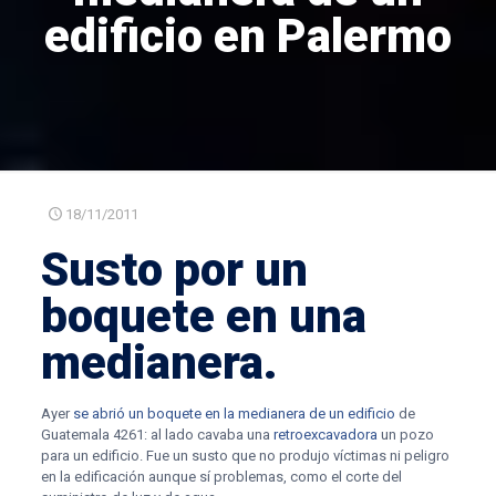
edificio en Palermo
18/11/2011
Susto por un
boquete en una
medianera.
Ayer
se abrió un boquete en la medianera de un edificio
de
Guatemala 4261: al lado cavaba una
retroexcavadora
un pozo
para un edificio. Fue un susto que no produjo víctimas ni peligro
en la edificación aunque sí problemas, como el corte del