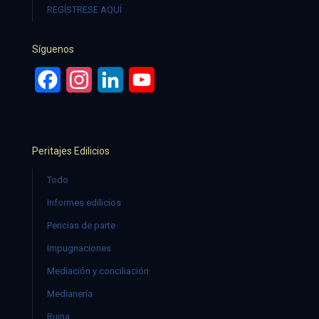
REGÍSTRESE AQUÍ
Síguenos
Facebook
Instagram
LinkedIn
YouTube
Peritajes Edilicios
Todo
Informes edilicios
Pericias de parte
Impugnaciones
Mediación y conciliación
Medianería
Ruina