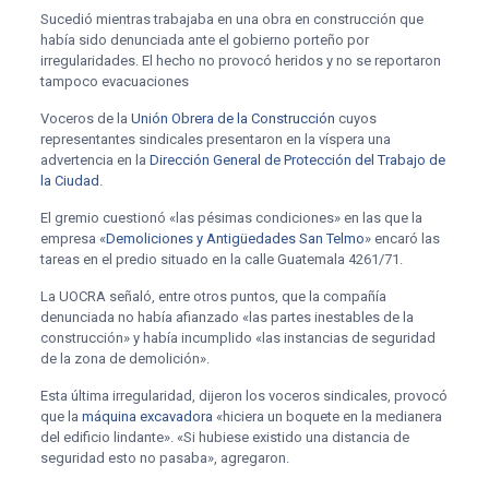
Sucedió mientras trabajaba en una obra en construcción que
había sido denunciada ante el gobierno porteño por
irregularidades. El hecho no provocó heridos y no se reportaron
tampoco evacuaciones
Voceros de la
Unión Obrera de la Construcción
cuyos
representantes sindicales presentaron en la víspera una
advertencia en la
Dirección General de Protección del Trabajo de
la Ciudad
.
El gremio cuestionó «las pésimas condiciones» en las que la
empresa «
Demoliciones y Antigüedades San Telmo
» encaró las
tareas en el predio situado en la calle Guatemala 4261/71.
La UOCRA señaló, entre otros puntos, que la compañía
denunciada no había afianzado «las partes inestables de la
construcción» y había incumplido «las instancias de seguridad
de la zona de demolición».
Esta última irregularidad, dijeron los voceros sindicales, provocó
que la
máquina excavadora
«hiciera un boquete en la medianera
del edificio lindante». «Si hubiese existido una distancia de
seguridad esto no pasaba», agregaron.