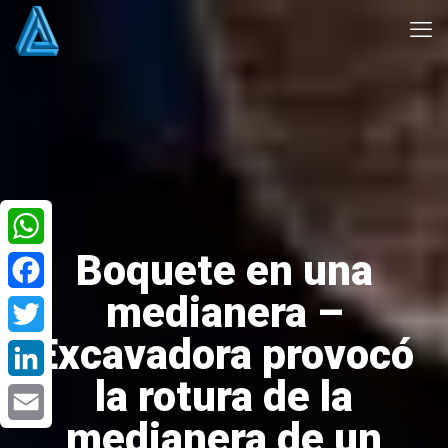
Boquete en una
WhatsApp
medianera –
Facebook
Excavadora provocó
Twitter
la rotura de la
LinkedIn
medianera de un
Email