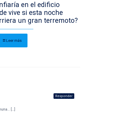
fiaría en el edificio
de vive si esta noche
rriera un gran terremoto?
Leer más
Responder
muna… […]