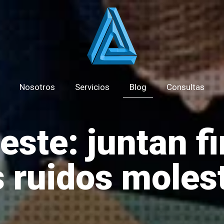
Nosotros
Servicios
Blog
Consultas
este: juntan f
s ruidos moles