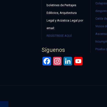
Colapso
boletines de Peritajes
despren
Edilicios, Arquitectura
Caída d
Legal y Acústica Legal por
Vicios d
email:
Ascenso
REGÍSTRESE AQUÍ
Incumpli
Síguenos
Prueba 
Facebook
Instagram
LinkedIn
YouTube