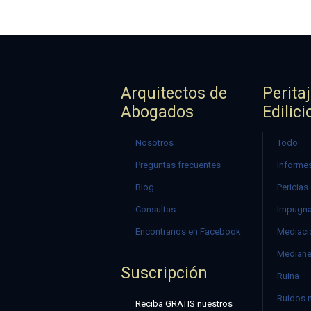
Arquitectos de
Perita
Abogados
Edilici
Nosotros
Todo
Preguntas frecuentes
Informes
Blog
Pericias
Consultas
Impugna
Encontranos en Facebook
Mediació
Mediane
Suscripción
Ruina
Ruidos 
Reciba GRATIS nuestros