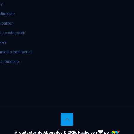
 y
dimiento
e balcón
e construcción
res
miento contractual
contundente
♥
Arquitectos de Abogados © 2026.
Hecho con
por