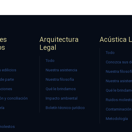
jes
Arquitectura
Acústica 
os
Legal
Todo
Todo
Conozca sus d
 edilicios
Nuestra asistencia
Nuestra filosof
 de parte
Nuestra filosofía
Nuestra asiste
ciones
Qué le brindamos
Qué le brinda
n y conciliación
Impacto ambiental
Ruidos molest
ría
Boletín técnico-jurídico
Contaminación 
Metodología
molestos