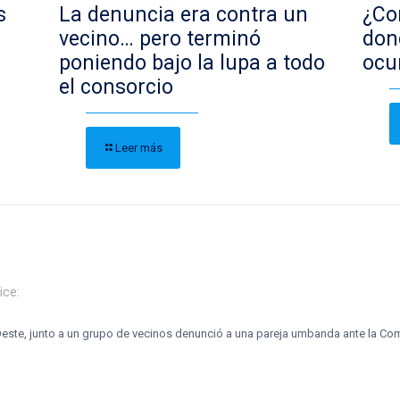
s
La denuncia era contra un
¿Con
vecino… pero terminó
don
poniendo bajo la lupa a todo
ocu
el consorcio
Leer más
ice:
Oeste, junto a un grupo de vecinos denunció a una pareja umbanda ante la Co