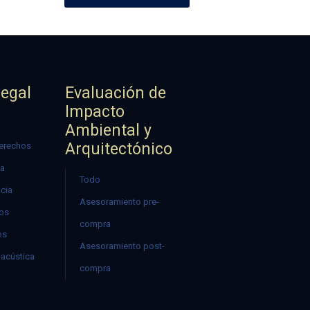
Legal
Evaluación de
Impacto
Ambiental y
Arquitectónico
erechos
ía
Todo
ncia
Asesoramiento pre-
mos
compra
os
Asesoramiento post-
acústica
compra