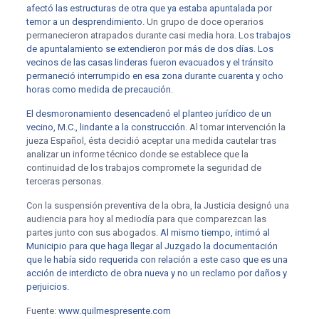
afectó las estructuras de otra que ya estaba apuntalada por
temor a un desprendimiento
. Un grupo de doce operarios
permanecieron atrapados durante casi media hora. Los
trabajos
de apuntalamiento se extendieron por más de dos días
.
Los
vecinos de las casas linderas fueron evacuados y el tránsito
permaneció interrumpido en esa zona durante cuarenta y ocho
horas como medida de precaución
.
El desmoronamiento desencadenó el planteo jurídico de un
vecino, M.C., lindante a la construcción
. Al tomar intervención la
jueza Español, ésta decidió aceptar una medida cautelar tras
analizar un informe técnico donde se establece que la
continuidad de los trabajos compromete la seguridad de
terceras personas.
Con la suspensión preventiva de la obra, la Justicia designó una
audiencia para hoy al mediodía para que comparezcan las
partes junto con sus abogados.
Al mismo tiempo, intimó al
Municipio para que haga llegar al Juzgado la documentación
que le había sido requerida con relación a este caso que es una
acción de interdicto de obra nueva y no un reclamo por daños y
perjuicios.
Fuente:
www.quilmespresente.com