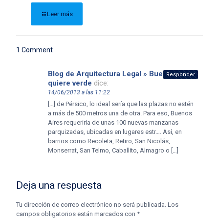
Leer más
1 Comment
Blog de Arquitectura Legal » Buenos Aires
Responder
quiere verde
dice:
14/06/2013 a las 11:22
[…] de Pérsico, lo ideal sería que las plazas no estén
a más de 500 metros una de otra. Para eso, Buenos
Aires requeriría de unas 100 nuevas manzanas
parquizadas, ubicadas en lugares estr…. Así, en
barrios como Recoleta, Retiro, San Nicolás,
Monserrat, San Telmo, Caballito, Almagro o […]
Deja una respuesta
Tu dirección de correo electrónico no será publicada.
Los
campos obligatorios están marcados con
*