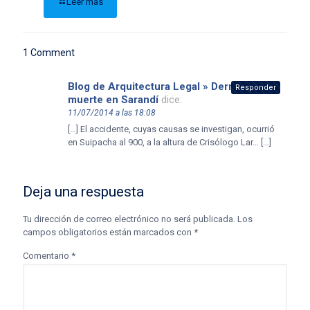
Leer más
1 Comment
Blog de Arquitectura Legal » Derrumbe y
Responder
muerte en Sarandí
dice:
11/07/2014 a las 18:08
[…] El accidente, cuyas causas se investigan, ocurrió
en Suipacha al 900, a la altura de Crisólogo Lar… […]
Deja una respuesta
Tu dirección de correo electrónico no será publicada.
Los
campos obligatorios están marcados con
*
Comentario
*