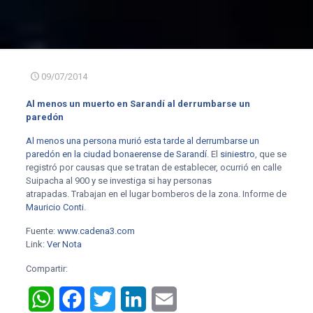
09/07/2014
Al menos un muerto en Sarandí al derrumbarse un
paredón
Al menos una persona murió esta tarde al derrumbarse un
paredón en la ciudad bonaerense de Sarandí
. El
siniestro
, que se
registró por causas que se tratan de establecer, ocurrió en calle
Suipacha al 900 y se investiga si hay personas
atrapadas. Trabajan en el lugar bomberos de la zona. Informe de
Mauricio Conti
.
Fuente:
www.cadena3.com
Link:
Ver Nota
Compartir:
WhatsApp
Facebook
Twitter
LinkedIn
Email