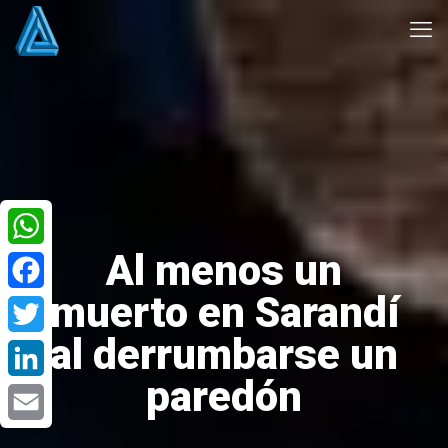
Al menos un
WhatsApp
muerto en Sarandí
Facebook
al derrumbarse un
Twitter
paredón
LinkedIn
Email