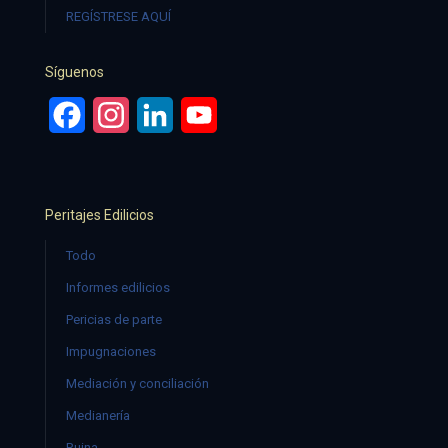
REGÍSTRESE AQUÍ
Síguenos
Facebook
Instagram
LinkedIn
YouTube
Peritajes Edilicios
Todo
Informes edilicios
Pericias de parte
Impugnaciones
Mediación y conciliación
Medianería
Ruina