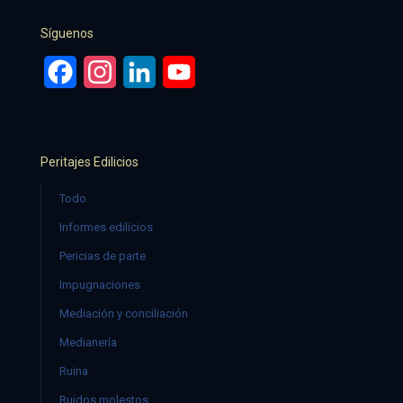
Síguenos
Facebook
Instagram
LinkedIn
YouTube
Peritajes Edilicios
Todo
Informes edilicios
Pericias de parte
Impugnaciones
Mediación y conciliación
Medianería
Ruina
Ruidos molestos