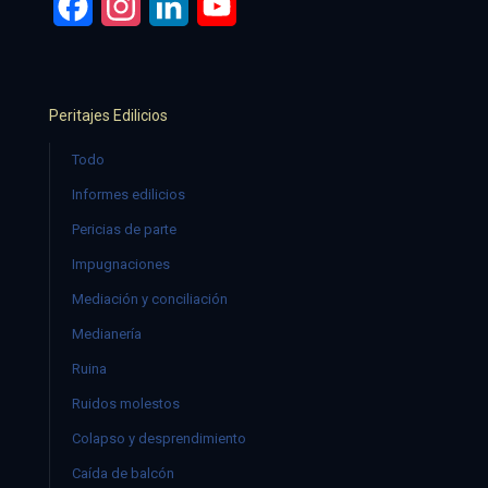
Facebook
Instagram
LinkedIn
YouTube
Peritajes Edilicios
Todo
Informes edilicios
Pericias de parte
Impugnaciones
Mediación y conciliación
Medianería
Ruina
Ruidos molestos
Colapso y desprendimiento
Caída de balcón