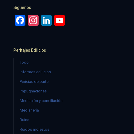
Síguenos
Facebook
Instagram
LinkedIn
YouTube
Peritajes Edilicios
Todo
Informes edilicios
Pericias de parte
Impugnaciones
Mediación y conciliación
Medianería
Ruina
Ruidos molestos